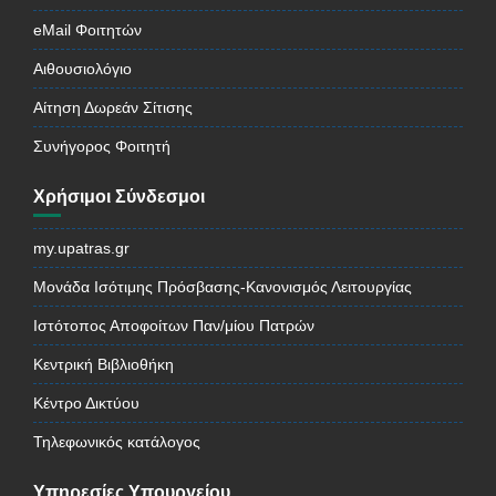
eMail Φοιτητών
Αιθουσιολόγιο
Αίτηση Δωρεάν Σίτισης
Συνήγορος Φοιτητή
Χρήσιμοι Σύνδεσμοι
my.upatras.gr
Μονάδα Ισότιμης Πρόσβασης-Κανονισμός Λειτουργίας
Ιστότοπος Αποφοίτων Παν/μίου Πατρών
Κεντρική Βιβλιοθήκη
Κέντρο Δικτύου
Τηλεφωνικός κατάλογος
Υπηρεσίες Υπουργείου