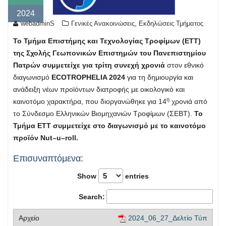
2024
,
webadminS
Γενικές Ανακοινώσεις
Εκδηλώσεις Τμήματος
Το Τμήμα Επιστήμης και Τεχνολογίας Τροφίμων (ΕΤΤ)
της Σχολής Γεωπονικών Επιστημών του Πανεπιστημίου
Πατρών συμμετείχε για τρίτη συνεχή χρονιά
στον εθνικό
διαγωνισμό
ECOTROPHELIA
2024
για τη δημιουργία και
ανάδειξη νέων προϊόντων διατροφής με οικολογικό και
η
καινοτόμο χαρακτήρα, που διοργανώθηκε για 14
χρονιά από
το Σύνδεσμο Ελληνικών Βιομηχανιών Τροφίμων (ΣΕΒΤ).
Το
Τμήμα ΕΤΤ συμμετείχε στο διαγωνισμό με το καινοτόμο
προϊόν
Nut
–
u
–
roll
.
Επισυναπτόμενα:
Show
entries
Search:
2024_06_27_Δελτίο Τύπ