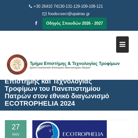
Μεταπηδήστε
+30 26410 74130-131-129-109-108-121
στο
foodscsecr@upatras.gr
περιεχόμενο
Οδηγός Σπουδών 2026 - 2027
Συμμετοχή του Τμήματος
Επιστήμης και Τεχνολογίας
Τροφίμων του Πανεπιστημίου
Πατρών στον εθνικό διαγωνισμό
ECOTROPHELIA 2024
27
Ιούν