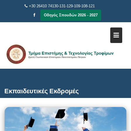
Μεταπηδήστε
+30 26410 74130-131-129-109-108-121
στο
Οδηγός Σπουδών 2026 - 2027
περιεχόμενο
Εκπαιδευτικές Εκδρομές