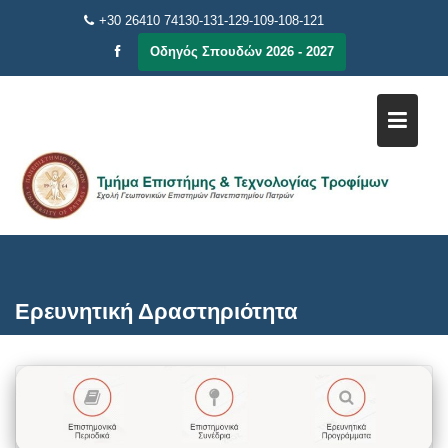
Μεταπηδήστε
+30 26410 74130-131-129-109-108-121
στο
Οδηγός Σπουδών 2026 - 2027
περιεχόμενο
Ερευνητική Δραστηριότητα