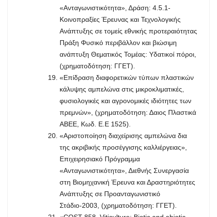
«Ανταγωνιστικότητα», Δράση: 4.5.1-
Κοινοπραξίες Έρευνας και Τεχνολογικής
Ανάπτυξης σε τομείς εθνικής προτεραιότητας
Πράξη Φυσικό περιβάλλον και βιώσιμη
ανάπτυξη Θεματικός Τομέας: Υδατικοί πόροι,
(χρηματοδότηση: ΓΓΕΤ).
«Επίδραση διαφορετικών τύπων πλαστικών
κάλυψης αμπελώνα στις μικροκλιματικές,
φυσιολογικές και αγρονομικές ιδιότητες των
πρεμνών», (χρηματοδότηση: Δαιος Πλαστικά
ΑΒΕΕ, Κωδ. Ε.Ε 1525).
«Αριστοποίηση διαχείρισης αμπελώνα δια
της ακριβικής προσέγγισης καλλιέργειας»,
Επιχειρησιακό Πρόγραμμα
«Ανταγωνιστικότητα», Διεθνής Συνεργασία
στη Βιομηχανική Έρευνα και Δραστηριότητες
Ανάπτυξης σε Προανταγωνιστικό
Στάδιο-2003, (χρηματοδότηση: ΓΓΕΤ).
«COST 858. Viticulture: Biotic and abiotic