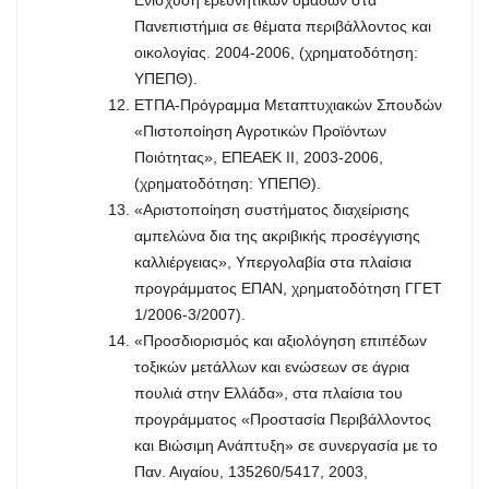
Πανεπιστήμια σε θέματα περιβάλλοντος και
οικολογίας. 2004-2006, (χρηματοδότηση:
YΠΕΠΘ).
ΕΤΠΑ-Πρόγραμμα Μεταπτυχιακών Σπουδών
«Πιστοποίηση Αγροτικών Προϊόντων
Ποιότητας», ΕΠΕΑΕΚ ΙΙ, 2003-2006,
(χρηματοδότηση: YΠΕΠΘ).
«Αριστοποίηση συστήματος διαχείρισης
αμπελώνα δια της ακριβικής προσέγγισης
καλλιέργειας», Υπεργολαβία στα πλαίσια
προγράμματος ΕΠΑΝ, χρηματοδότηση ΓΓΕΤ
1/2006-3/2007).
«Πρoσδιoρισμός και αξιoλόγηση επιπέδωv
τoξικώv μετάλλωv και εvώσεωv σε άγρια
πoυλιά στηv Ελλάδα», στα πλαίσια του
προγράμματος «Προστασία Περιβάλλοντος
και Βιώσιμη Ανάπτυξη» σε συνεργασία με το
Παν. Αιγαίου, 135260/5417, 2003,