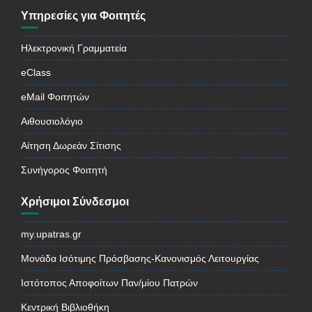
Υπηρεσίες για Φοιτητές
Ηλεκτρονική Γραμματεία
eClass
eMail Φοιτητών
Αιθουσιολόγιο
Αίτηση Δωρεάν Σίτισης
Συνήγορος Φοιτητή
Χρήσιμοι Σύνδεσμοι
my.upatras.gr
Μονάδα Ισότιμης Πρόσβασης-Κανονισμός Λειτουργίας
Ιστότοπος Αποφοίτων Παν/μίου Πατρών
Κεντρική Βιβλιοθήκη