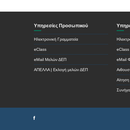
Υπηρεσίες Προσωπικού
Υπηρε
Ηλεκτρονική Γραμματεία
Ηλεκτρ
eClass
eClass
eMail Μελών ΔΕΠ
eMail 
ΑΠΕΛΛΑ | Εκλογή μελών ΔΕΠ
Αιθουσ
Αίτηση
Συνήγο