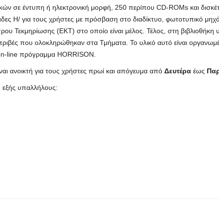
ικών σε έντυπη ή ηλεκτρονική μορφή, 250 περίπου CD-ROMs και δισκέττ
άδες Η/ για τους χρήστες με πρόσβαση στο διαδίκτυο, φωτοτυπικό μηχάν
ρου Τεκμηρίωσης (ΕΚΤ) στο οποίο είναι μέλος. Τέλος, στη βιβλιοθήκη
ιατριβές που ολοκληρώθηκαν στα Τμήματα. Το υλικό αυτό είναι οργα
 on-line πρόγραμμα HORRISON.
ίναι ανοικτή για τους χρήστες πρωί και απόγευμα από
Δευτέρα
έως
Πα
ς εξής υπαλλήλους: