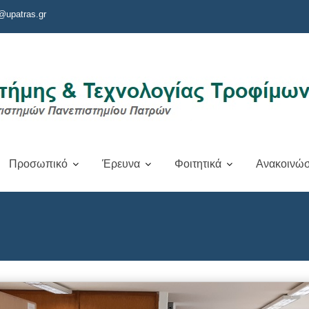
@upatras.gr
Προσωπικό
Έρευνα
Φοιτητικά
Ανακοινώσ