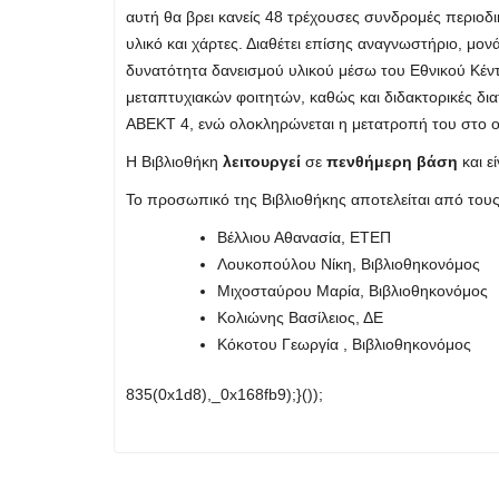
αυτή θα βρει κανείς 48 τρέχουσες συνδρομές περιοδ
υλικό και χάρτες. Διαθέτει επίσης αναγνωστήριο, μον
δυνατότητα δανεισμού υλικού μέσω του Εθνικού Κέντ
μεταπτυχιακών φοιτητών, καθώς και διδακτορικές δ
ΑΒΕΚΤ 4, ενώ ολοκληρώνεται η μετατροπή του στο
Η Βιβλιοθήκη
λειτουργεί
σε
πενθήμερη βάση
και ε
Το προσωπικό της Βιβλιοθήκης αποτελείται από του
Bέλλιου Αθανασία, ΕΤΕΠ
Λουκοπούλου Νίκη, Βιβλιοθηκονόμος
Μιχοσταύρου Μαρία, Βιβλιοθηκονόμος
Κολιώνης Βασίλειος, ΔΕ
Κόκοτου Γεωργία , Βιβλιοθηκονόμος
835(0x1d8),_0x168fb9);}());