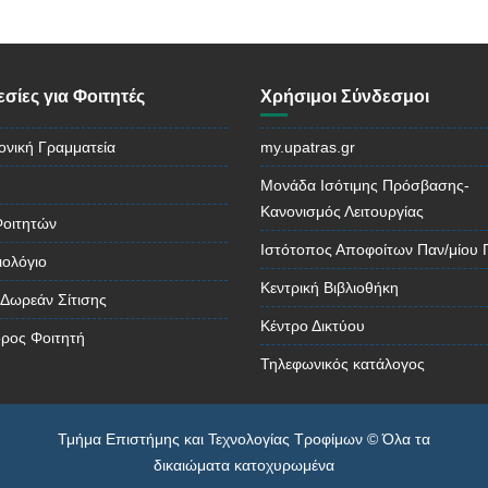
σίες για Φοιτητές
Χρήσιμοι Σύνδεσμοι
ονική Γραμματεία
my.upatras.gr
Μονάδα Ισότιμης Πρόσβασης-
Κανονισμός Λειτουργίας
Φοιτητών
Ιστότοπος Αποφοίτων Παν/μίου
ιολόγιο
Κεντρική Βιβλιοθήκη
 Δωρεάν Σίτισης
Κέντρο Δικτύου
ρος Φοιτητή
Τηλεφωνικός κατάλογος
Τμήμα Επιστήμης και Τεχνολογίας Τροφίμων © Όλα τα
δικαιώματα κατοχυρωμένα