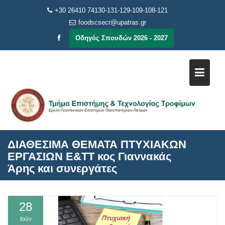
Μεταπηδήστε
+30 26410 74130-131-129-109-108-121
στο
foodscsecr@upatras.gr
περιεχόμενο
Οδηγός Σπουδών 2026 - 2027
ΔΙΑΘΕΣΙΜΑ ΘΕΜΑΤΑ ΠΤΥΧΙΑΚΩΝ
ΕΡΓΑΣΙΩΝ Ε&ΤΤ κος Γιαννακάς
Άρης και συνεργάτες
28
Ιούν