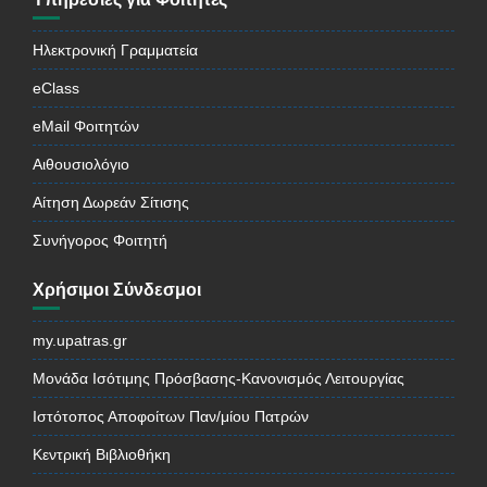
Ηλεκτρονική Γραμματεία
eClass
eMail Φοιτητών
Αιθουσιολόγιο
Αίτηση Δωρεάν Σίτισης
Συνήγορος Φοιτητή
Χρήσιμοι Σύνδεσμοι
my.upatras.gr
Μονάδα Ισότιμης Πρόσβασης-Κανονισμός Λειτουργίας
Ιστότοπος Αποφοίτων Παν/μίου Πατρών
Κεντρική Βιβλιοθήκη