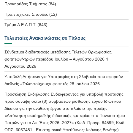
Προκηρύξεις Τμήματος
(84)
Προπτυχιακές Σπουδές
(12)
Τμήμα Δ.Ε.Α.Π.Τ.
(643)
Τελευταίες Ανακοινώσεις σε Τίτλους
Σύνδεσμοι διαδικτυακής μετάδοσης Τελετών Ορκωμοσίας
φοιτητών/-τριών περιόδου Ιουλίου – Αυγούστου 2026
4
Αυγούστου 2026
Υποβολή Αιτήσεων για Υποτροφίες στη Σλοβακία που αφορούν
Διεθνείς «Ταλαντούχους» φοιτητές
28 Ιουλίου 2026
Πρόσκληση Εκδήλωσης Ενδιαφέροντος για υποβολή πρότασης
προς σύναψη οκτώ (8) συμβάσεων μίσθωσης έργου Ιδιωτικού
Δίκαιου για την ανάθεση έργου στο πλαίσιο της πράξης
«Απόκτηση ακαδημαϊκής διδακτικής εμπειρίας στο Πανεπιστήμιο
Πατρών για το Ακ. Έτος 2026 -2027» (Κώδ. Προγρ. 84599, Κωδ.
ΟΠΣ: 6057481– Επιστημονικά Υπεύθυνος: Ιωάννης Βενέτης)