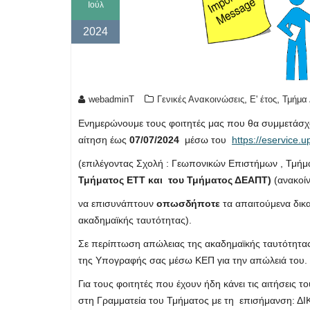
Ιούλ
2024
,
,
webadminT
Γενικές Ανακοινώσεις
Ε' έτος
Τμήμα 
Ενημερώνουμε τους φοιτητές μας που θα συμμετάσ
αίτηση έως
07/07/2024
μέσω του
https://eservice.u
(επιλέγοντας Σχολή : Γεωπονικών Επιστήμων , Τμή
Τμήματος ΕΤΤ και του Τμήματος ΔΕΑΠΤ)
(ανακοί
να επισυνάπτουν
οπωσδήποτε
τα απαιτούμενα δικα
ακαδημαϊκής ταυτότητας).
Σε περίπτωση απώλειας της ακαδημαϊκής ταυτότητας
της Υπογραφής σας μέσω ΚΕΠ για την απώλειά του.
Για τους φοιτητές που έχουν ήδη κάνει τις αιτήσεις τ
στη Γραμματεία του Τμήματος με τη επισήμαν