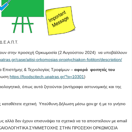
Δ.Ε.Α.Π.Τ.
χουν στην προσεχή Ορκωμοσία (2 Αυγούστου 2024) να υποβάλλουν
patras.gr/case/aitisi-orkomosias-proptychiakon-foititon/description/
μα Επιστήμης & Τεχνολογίας Τροφίμων –
αφορά φοιτητές του
νωση:
https://foodscitech.upatras.gr/?p=10301
)
ιολογητικά, όπως αυτά ζητούνται (αντίγραφο αστυνομικής και της
 καταθέτετε σχετική Υπεύθυνη Δήλωση μέσω gov.gr ή με το γνήσιο
ους αλλά δεν έχουν επισυνάψει τα σχετικά να τα αποστείλουν με email
ση: ΔΙΚΑΙΟΛΟΓΗΤΙΚΑ ΣΥΜΜΕΤΟΧΗΣ ΣΤΗΝ ΠΡΟΣΕΧΗ ΟΡΚΩΜΟΣΙΑ