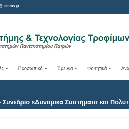
@upatras.gr
ές
Προσωπικό
Έρευνα
Φοιτητικά
Ανα
– Συνέδριο «Δυναμικά Συστήματα και Πολυ