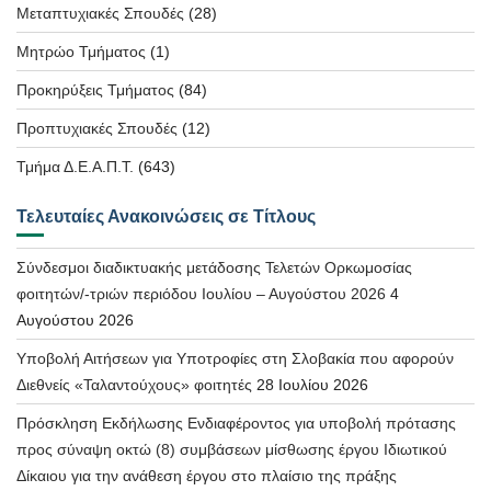
Μεταπτυχιακές Σπουδές
(28)
Μητρώο Τμήματος
(1)
Προκηρύξεις Τμήματος
(84)
Προπτυχιακές Σπουδές
(12)
Τμήμα Δ.Ε.Α.Π.Τ.
(643)
Τελευταίες Ανακοινώσεις σε Τίτλους
Σύνδεσμοι διαδικτυακής μετάδοσης Τελετών Ορκωμοσίας
φοιτητών/-τριών περιόδου Ιουλίου – Αυγούστου 2026
4
Αυγούστου 2026
Υποβολή Αιτήσεων για Υποτροφίες στη Σλοβακία που αφορούν
Διεθνείς «Ταλαντούχους» φοιτητές
28 Ιουλίου 2026
Πρόσκληση Εκδήλωσης Ενδιαφέροντος για υποβολή πρότασης
προς σύναψη οκτώ (8) συμβάσεων μίσθωσης έργου Ιδιωτικού
Δίκαιου για την ανάθεση έργου στο πλαίσιο της πράξης