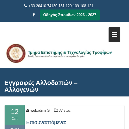
Μεταπηδήστε
+30 26410 74130-131-129-109-108-121
στο
Οδηγός Σπουδών 2026 - 2027
περιεχόμενο
Εγγραφές Αλλοδαπών –
Αλλογενών
12
webadminS
Α' έτος
Σεπ
Επισυναπτόμενα: