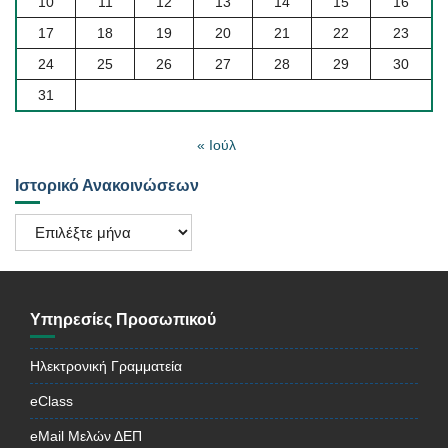
10
11
12
13
14
15
16
17
18
19
20
21
22
23
24
25
26
27
28
29
30
31
« Ιούλ
Ιστορικό Ανακοινώσεων
Ιστορικό
Ανακοινώσεων
Υπηρεσίες Προσωπικού
Ηλεκτρονική Γραμματεία
eClass
eMail Μελών ΔΕΠ