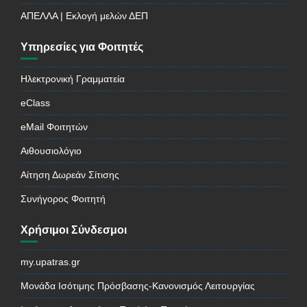
ΑΠΕΛΛΑ | Εκλογή μελών ΔΕΠ
Υπηρεσίες για Φοιτητές
Ηλεκτρονική Γραμματεία
eClass
eMail Φοιτητών
Αιθουσιολόγιο
Αίτηση Δωρεάν Σίτισης
Συνήγορος Φοιτητή
Χρήσιμοι Σύνδεσμοι
my.upatras.gr
Μονάδα Ισότιμης Πρόσβασης-Κανονισμός Λειτουργίας