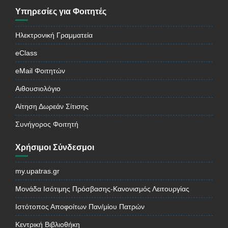
Υπηρεσίες για Φοιτητές
Ηλεκτρονική Γραμματεία
eClass
eMail Φοιτητών
Αιθουσιολόγιο
Αίτηση Δωρεάν Σίτισης
Συνήγορος Φοιτητή
Χρήσιμοι Σύνδεσμοι
my.upatras.gr
Μονάδα Ισότιμης Πρόσβασης-Κανονισμός Λειτουργίας
Ιστότοπος Αποφοίτων Παν/μίου Πατρών
Κεντρική Βιβλιοθήκη