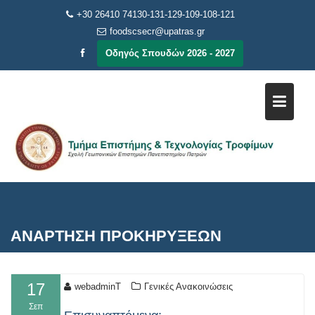
Μεταπηδήστε
+30 26410 74130-131-129-109-108-121
στο
foodscsecr@upatras.gr
περιεχόμενο
Οδηγός Σπουδών 2026 - 2027
ΑΝΑΡΤΗΣΗ ΠΡΟΚΗΡΥΞΕΩΝ
17
webadminT
Γενικές Ανακοινώσεις
Σεπ