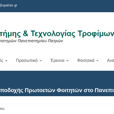
@upatras.gr
ές
Προσωπικό
Έρευνα
Φοιτητικά
Ανα
Υποδοχής Πρωτοετών Φοιτητών στο Πανεπ
εις