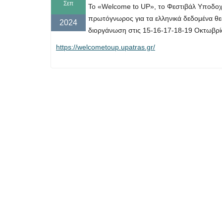
Σεπ
Το «Welcome to UP», το Φεστιβάλ Υποδο
πρωτόγνωρος για τα ελληνικά δεδομένα θεσμ
2024
διοργάνωση στις
15-16-17-18-19 Οκτωβρί
https://welcometoup.upatras.gr/