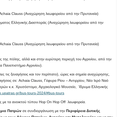
ς Achaia Clauss (Αναχώρηση λεωφορείου από την Πρυτανεία)
ρύματος Ελληνικής Διασποράς (Αναχώρηση λεωφορείου από την
ης Achaia Clauss (Αναχώρηση λεωφορείου από την Πρυτανεία)
 της πόλης, αλλά και στην ευρύτερη περιοχή του Αγρινίου, από την
 Πανεπιστήμιο Αγρινίου).
ες τις ξεναγήσεις και τον περίπατο), ώρες και σημεία αναχώρησης,
αγήσεις σε: Achaia Clauss, Γέφυρα Ρίου – Αντιρρίου, Νέο Ιερό Ναό
τρών κ.κ. Χρυσόστομο, Αρχαιολογικό Μουσείο, Ίδρυμα Ελληνικής
p.upatras.gr/bus-tours-2024/#bus-tours
μές με τα ανοικτού τύπου Hop On Hop Off λεωφορεία.
ήμιο Πατρών
σε συνδιοργάνωση με την
Περιφέρεια Δυτικής