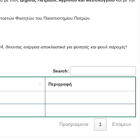
ία με τους
Δήμους Πατρέων, Αγρινίου και Μεσολογγίου
και με την
ωτοετών Φοιτητών του Πανεπιστημίου Πατρών
4, δίνοντας ενέργεια
αποκλειστικά για φοιτητές και φουλ παροχές!
Search:
Περιγραφή
Προηγούμενα
1
Επόμενο