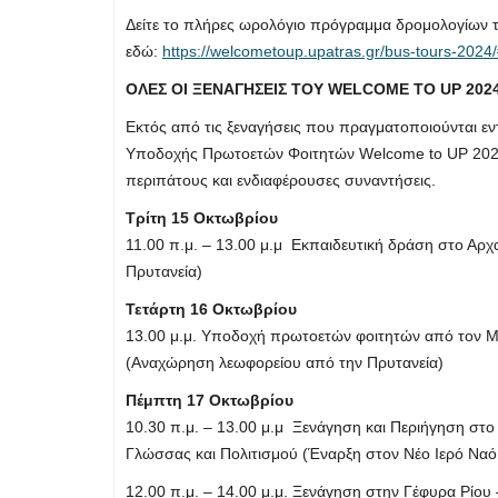
Δείτε το πλήρες ωρολόγιο πρόγραμμα δρομολογίων 
εδώ:
https://welcometoup.upatras.gr/bus-tours-2024/
ΟΛΕΣ ΟΙ ΞΕΝΑΓΗΣΕΙΣ ΤΟΥ WELCOME TO UP 202
Εκτός από τις ξεναγήσεις που πραγματοποιούνται ε
Υποδοχής Πρωτοετών Φοιτητών Welcome to UP 2024 π
περιπάτους και ενδιαφέρουσες συναντήσεις.
Τρίτη 15 Οκτωβρίου
11.00 π.μ. – 13.00 μ.μ Εκπαιδευτική δράση στο Αρ
Πρυτανεία)
Τετάρτη 16 Οκτωβρίου
13.00 μ.μ. Υποδοχή πρωτοετών φοιτητών από τον Μ
(Αναχώρηση λεωφορείου από την Πρυτανεία)
Πέμπτη 17 Οκτωβρίου
10.30 π.μ. – 13.00 μ.μ Ξενάγηση και Περιήγηση στ
Γλώσσας και Πολιτισμού (Έναρξη στον Νέο Ιερό Ναό
12.00 π.μ. – 14.00 μ.μ. Ξενάγηση στην Γέφυρα Ρίου