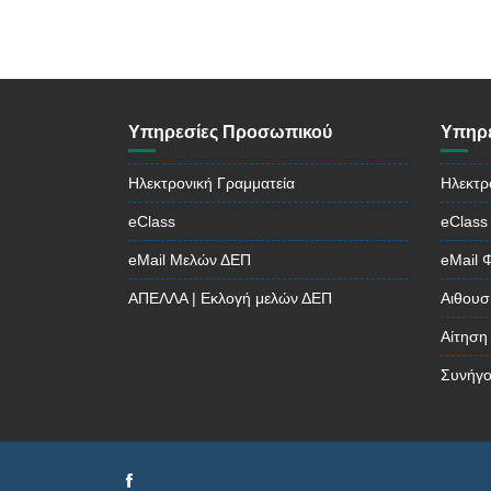
Υπηρεσίες Προσωπικού
Υπηρε
Ηλεκτρονική Γραμματεία
Ηλεκτρ
eClass
eClass
eMail Μελών ΔΕΠ
eMail 
ΑΠΕΛΛΑ | Εκλογή μελών ΔΕΠ
Αιθουσ
Αίτηση
Συνήγο