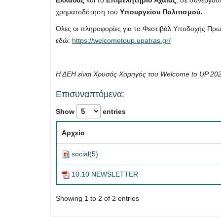
Ελλάδας
και το
Επιμελητήριο Αχαΐας
, σε συνεργασ
χρηματοδότηση του
Υπουργείου Πολιτισμού.
Όλες οι πληροφορίες για το Φεστιβάλ Υποδοχής Πρ
εδώ:
https://welcometoup.upatras.gr/
Η ΔΕΗ είναι Χρυσός Χορηγός του Welcome to UP 202
Επισυναπτόμενα:
Show
entries
Αρχείο
social(5)
10.10 NEWSLETTER
Showing 1 to 2 of 2 entries