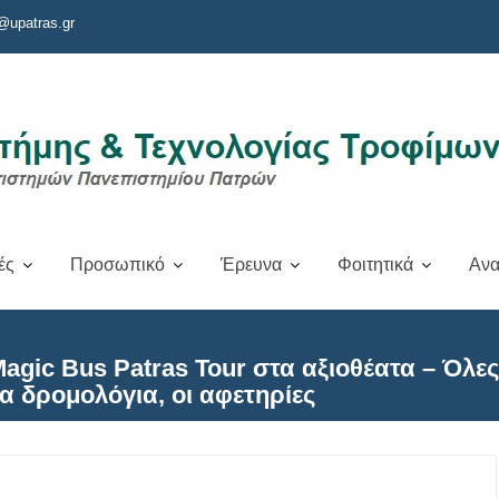
@upatras.gr
ές
Προσωπικό
Έρευνα
Φοιτητικά
Ανα
gic Bus Patras Tour στα αξιοθέατα – Όλες 
τα δρομολόγια, οι αφετηρίες