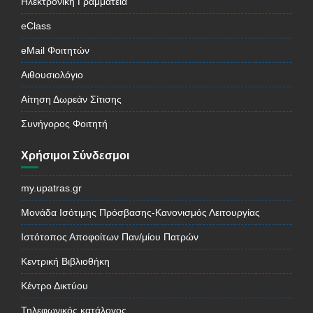
Ηλεκτρονική Γραμματεία
eClass
eMail Φοιτητών
Αιθουσιολόγιο
Αίτηση Δωρεάν Σίτισης
Συνήγορος Φοιτητή
Χρήσιμοι Σύνδεσμοι
my.upatras.gr
Μονάδα Ισότιμης Πρόσβασης-Κανονισμός Λειτουργίας
Ιστότοπος Αποφοίτων Παν/μίου Πατρών
Κεντρική Βιβλιοθήκη
Κέντρο Δικτύου
Τηλεφωνικός κατάλογος