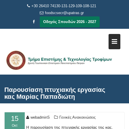
Μεταπηδήστε
+30 26410 74130-131-129-109-108-121
στο
foodscsecr@upatras.gr
περιεχόμενο
Οδηγός Σπουδών 2026 - 2027
Παρουσίαση πτυχιακής εργασίας
κας Μαρίας Παπαδιώτη
15
webadminS
Γενικές Ανακοινώσεις
Οκτ
Η παρουσίαση της πτυχιακής εργασίας της κας.