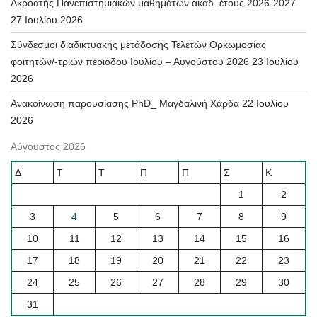
Ακροατής Πανεπιστημιακών μαθημάτων ακαδ. έτους 2026-2027
27 Ιουλίου 2026
Σύνδεσμοι διαδικτυακής μετάδοσης Τελετών Ορκωμοσίας
φοιτητών/-τριών περιόδου Ιουλίου – Αυγούστου 2026
23 Ιουλίου
2026
Ανακοίνωση παρουσίασης PhD_ Μαγδαλινή Χάρδα
22 Ιουλίου
2026
Αύγουστος 2026
Δ
Τ
Τ
Π
Π
Σ
Κ
1
2
3
4
5
6
7
8
9
10
11
12
13
14
15
16
17
18
19
20
21
22
23
24
25
26
27
28
29
30
31