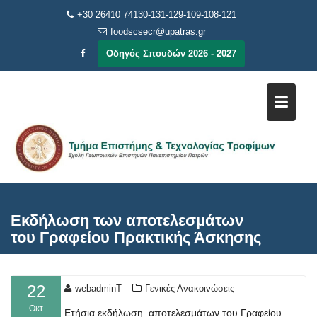
Μεταπηδήστε
+30 26410 74130-131-129-109-108-121
στο
foodscsecr@upatras.gr
περιεχόμενο
Οδηγός Σπουδών 2026 - 2027
Εκδήλωση των αποτελεσμάτων
του Γραφείου Πρακτικής Άσκησης
22
webadminT
Γενικές Ανακοινώσεις
Οκτ
Ετήσια εκδήλωση αποτελεσμάτων του Γραφείου