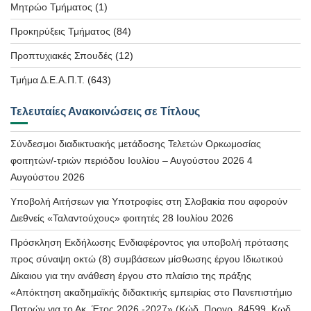
Μητρώο Τμήματος
(1)
Προκηρύξεις Τμήματος
(84)
Προπτυχιακές Σπουδές
(12)
Τμήμα Δ.Ε.Α.Π.Τ.
(643)
Τελευταίες Ανακοινώσεις σε Τίτλους
Σύνδεσμοι διαδικτυακής μετάδοσης Τελετών Ορκωμοσίας
φοιτητών/-τριών περιόδου Ιουλίου – Αυγούστου 2026
4
Αυγούστου 2026
Υποβολή Αιτήσεων για Υποτροφίες στη Σλοβακία που αφορούν
Διεθνείς «Ταλαντούχους» φοιτητές
28 Ιουλίου 2026
Πρόσκληση Εκδήλωσης Ενδιαφέροντος για υποβολή πρότασης
προς σύναψη οκτώ (8) συμβάσεων μίσθωσης έργου Ιδιωτικού
Δίκαιου για την ανάθεση έργου στο πλαίσιο της πράξης
«Απόκτηση ακαδημαϊκής διδακτικής εμπειρίας στο Πανεπιστήμιο
Πατρών για το Ακ. Έτος 2026 -2027» (Κώδ. Προγρ. 84599, Κωδ.