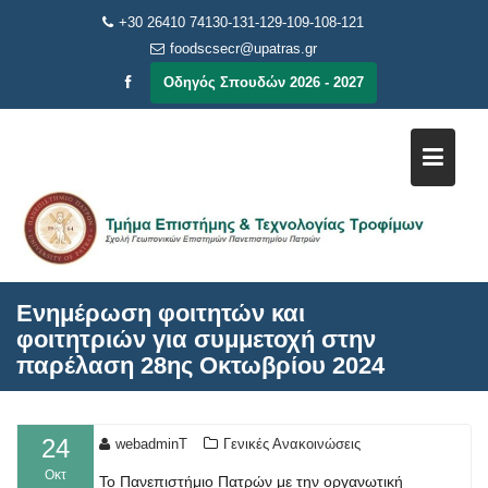
Μεταπηδήστε
+30 26410 74130-131-129-109-108-121
στο
foodscsecr@upatras.gr
περιεχόμενο
Οδηγός Σπουδών 2026 - 2027
Ενημέρωση φοιτητών και
φοιτητριών για συμμετοχή στην
παρέλαση 28ης Οκτωβρίου 2024
24
webadminT
Γενικές Ανακοινώσεις
Οκτ
Το Πανεπιστήμιο Πατρών με την οργανωτική