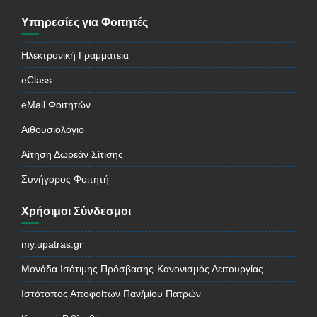
Υπηρεσίες για Φοιτητές
Ηλεκτρονική Γραμματεία
eClass
eMail Φοιτητών
Αιθουσιολόγιο
Αίτηση Δωρεάν Σίτισης
Συνήγορος Φοιτητή
Χρήσιμοι Σύνδεσμοι
my.upatras.gr
Μονάδα Ισότιμης Πρόσβασης-Κανονισμός Λειτουργίας
Ιστότοπος Αποφοίτων Παν/μίου Πατρών