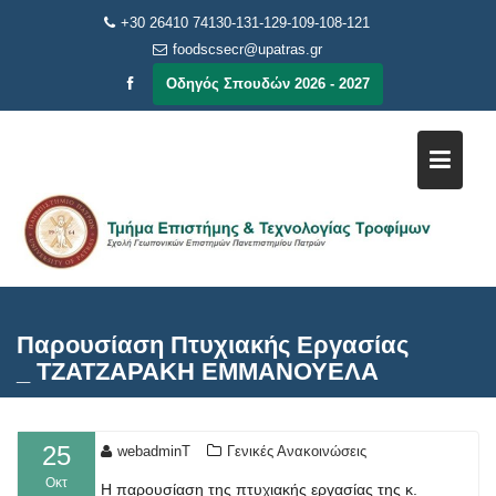
Μεταπηδήστε
+30 26410 74130-131-129-109-108-121
στο
foodscsecr@upatras.gr
περιεχόμενο
Οδηγός Σπουδών 2026 - 2027
Παρουσίαση Πτυχιακής Εργασίας
_ ΤΖΑΤΖΑΡΑΚΗ ΕΜΜΑΝΟΥΕΛΑ
25
webadminT
Γενικές Ανακοινώσεις
Οκτ
Η παρουσίαση της πτυχιακής εργασίας της κ.