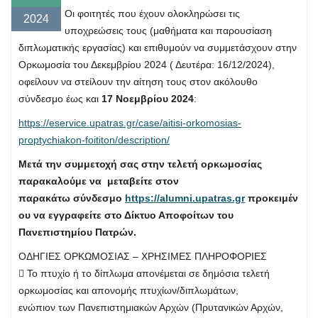
Οι φοιτητές που έχουν ολοκληρώσει τις
2024
υποχρεώσεις τους (μαθήματα και παρουσίαση
διπλωματικής εργασίας) και επιθυμούν να συμμετάσχουν στην
Ορκωμοσία του Δεκεμβρίου 2024 ( Δευτέρα: 16/12/2024),
οφείλουν να στείλουν την αίτηση τους στον ακόλουθο
σύνδεσμο έως και
17 Νοεμβρίου 2024
:
https://eservice.upatras.gr/case/aitisi-orkomosias-
proptychiakon-foititon/description/
Μετά την συμμετοχή σας στην τελετή ορκωμοσίας
παρακαλούμε να μεταβείτε στον
παρακάτω σύνδεσμο
https://alumni.upatras.gr
προκειμέν
ου να εγγραφείτε στο Δίκτυο Αποφοίτων του
Πανεπιστημίου Πατρών.
ΟΔΗΓΙΕΣ ΟΡΚΩΜΟΣΙΑΣ – ΧΡΗΣΙΜΕΣ ΠΛΗΡΟΦΟΡΙΕΣ
 Το πτυχίο ή το δίπλωμα απονέμεται σε δημόσια τελετή
ορκωμοσίας και απονομής πτυχίων/διπλωμάτων,
ενώπιον των Πανεπιστημιακών Αρχών (Πρυτανικών Αρχών,