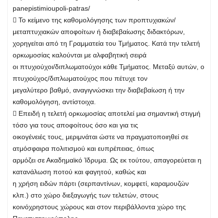
panepistimioupoli-patras/
 Το κείμενο της καθομολόγησης των προπτυχιακών/
μεταπτυχιακών αποφοίτων ή διαβεβαίωσης διδακτόρων,
χορηγείται από τη Γραμματεία του Τμήματος. Κατά την τελετή
ορκωμοσίας καλούνται με αλφαβητική σειρά
οι πτυχιούχοι/διπλωματούχοι κάθε Τμήματος. Μεταξύ αυτών, ο
πτυχιούχος/διπλωματούχος που πέτυχε τον
μεγαλύτερο βαθμό, αναγιγνώσκει την διαβεβαίωση ή την
καθομολόγηση, αντίστοιχα.
 Επειδή η τελετή ορκωμοσίας αποτελεί μια σημαντική στιγμή
τόσο για τους αποφοίτους όσο και για τις
οικογένειές τους, μεριμνάται ώστε να πραγματοποιηθεί σε
ατμόσφαιρα πολιτισμού και ευπρέπειας, όπως
αρμόζει σε Ακαδημαϊκό Ίδρυμα. Ως εκ τούτου, απαγορεύεται η
κατανάλωση ποτού και φαγητού, καθώς και
η χρήση ειδών πάρτι (σερπαντίνων, κομφετί, καραμουζών
κλπ.) στο χώρο διεξαγωγής των τελετών, στους
κοινόχρηστους χώρους και στον περιβάλλοντα χώρο της