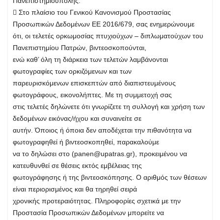
Πανεπιστημιούπολης.
 Στο πλαίσιο του Γενικού Κανονισμού Προστασίας
Προσωπικών Δεδομένων ΕΕ 2016/679, σας ενημερώνουμε
ότι, οι τελετές ορκωμοσίας πτυχιούχων – διπλωματούχων του
Πανεπιστημίου Πατρών, βιντεοσκοπούνται,
ενώ καθ’ όλη τη διάρκεια των τελετών λαμβάνονται
φωτογραφίες των ορκιζόμενων και των
παρευρισκόμενων επισκεπτών από διαπιστευμένους
φωτογράφους, εικονολήπτες. Με τη συμμετοχή σας
στις τελετές δηλώνετε ότι γνωρίζετε τη συλλογή και χρήση των
δεδομένων εικόνας/ήχου και συναινείτε σε
αυτήν. Όποιος ή όποια δεν αποδέχεται την πιθανότητα να
φωτογραφηθεί ή βιντεοσκοπηθεί, παρακαλούμε
να το δηλώσει στο (
panen@upatras.gr
), προκειμένου να
κατευθυνθεί σε θέσεις εκτός εμβέλειας της
φωτογράφησης ή της βιντεοσκόπησης. Ο αριθμός των θέσεων
είναι περιορισμένος και θα τηρηθεί σειρά
χρονικής προτεραιότητας. Πληροφορίες σχετικά με την
Προστασία Προσωπικών Δεδομένων μπορείτε να