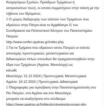
Κοσμητόρων Σχολών, Προέδρων Τμημάτων ή
εκπροσώπων τους), οι οποίοι συμμετέχουν στην τελετή με την
τήβεννο του Ιδρύματος.
 Ο χώρος διεξαγωγής των τελετών των Τμημάτων που
εδρεύουν στην Πάτρα είναι το Αμφιθέατρο Ι1 του
Συνεδριακού και Πολιτιστικού Κέντρου του Πανεπιστημίου
Πατρών
http://www.confer.upatras.gr/index.php
 Για τα Τμήματα που εδρεύουν εκτός Πατρών οι τελετές
απονομής προπτυχιακών, μεταπτυχιακών και
διδακτορικών τίτλων σπουδών θα πραγματοποιηθούν στην
έδρα των Τμημάτων (Αγρίνιο, Μεσολόγγι) ως
κάτωθι:
Μεσολόγγι: 11.12.2024 | Προπτυχιακά, Μεταπτυχιακά
Αγρίνιο: 16.12.2024 | Προπτυχιακά, Διδακτορικά
 Πληροφορίες για πρόσβαση στην Πανεπιστημιούπολη στο
Ρίο Πατρών, στο Αγρίνιο και στο Μεσολόγγι,
μπορείτε να αναζητήσετε στο σύνδεσμο:
https://www.upatras.gr/foitites/protoeteis/prosvasi-stin-