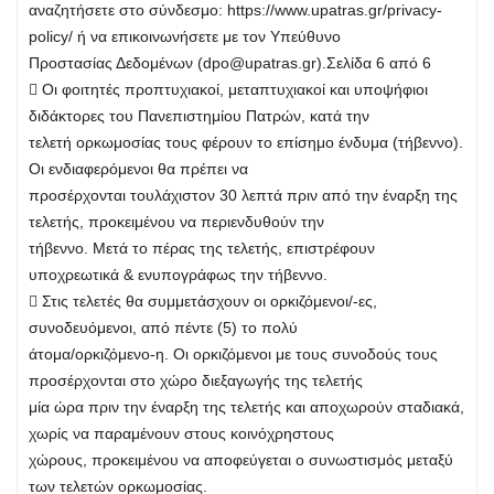
αναζητήσετε στο σύνδεσμο: https://www.upatras.gr/privacy-
policy/ ή να επικοινωνήσετε με τον Υπεύθυνο
Προστασίας Δεδομένων (
dpo@upatras.gr
).Σελίδα 6 από 6
 Οι φοιτητές προπτυχιακοί, μεταπτυχιακοί και υποψήφιοι
διδάκτορες του Πανεπιστημίου Πατρών, κατά την
τελετή ορκωμοσίας τους φέρουν το επίσημο ένδυμα (τήβεννο).
Οι ενδιαφερόμενοι θα πρέπει να
προσέρχονται τουλάχιστον 30 λεπτά πριν από την έναρξη της
τελετής, προκειμένου να περιενδυθούν την
τήβεννο. Μετά το πέρας της τελετής, επιστρέφουν
υποχρεωτικά & ενυπογράφως την τήβεννο.
 Στις τελετές θα συμμετάσχουν οι ορκιζόμενοι/-ες,
συνοδευόμενοι, από πέντε (5) το πολύ
άτομα/ορκιζόμενο-η. Οι ορκιζόμενοι με τους συνοδούς τους
προσέρχονται στο χώρο διεξαγωγής της τελετής
μία ώρα πριν την έναρξη της τελετής και αποχωρούν σταδιακά,
χωρίς να παραμένουν στους κοινόχρηστους
χώρους, προκειμένου να αποφεύγεται ο συνωστισμός μεταξύ
των τελετών ορκωμοσίας.