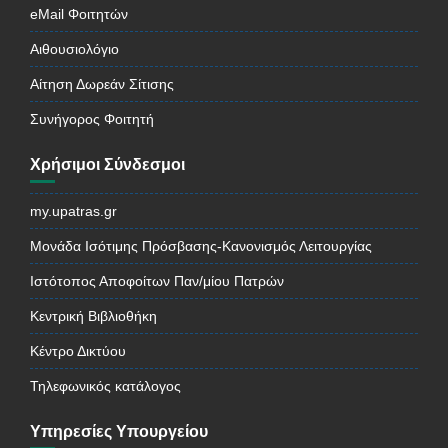
eMail Φοιτητών
Αιθουσιολόγιο
Αίτηση Δωρεάν Σίτισης
Συνήγορος Φοιτητή
Χρήσιμοι Σύνδεσμοι
my.upatras.gr
Μονάδα Ισότιμης Πρόσβασης-Κανονισμός Λειτουργίας
Ιστότοπος Αποφοίτων Παν/μίου Πατρών
Κεντρική Βιβλιοθήκη
Κέντρο Δικτύου
Τηλεφωνικός κατάλογος
Υπηρεσίες Υπουργείου