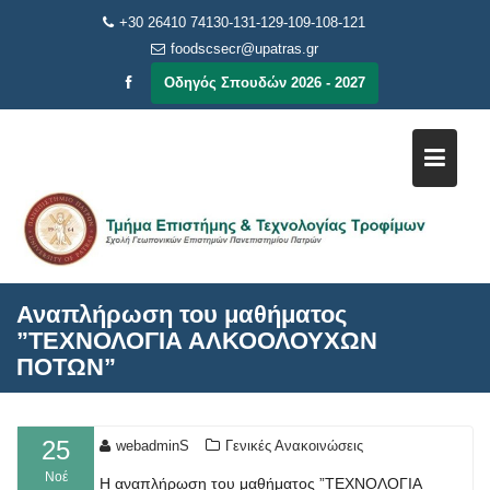
Μεταπηδήστε
+30 26410 74130-131-129-109-108-121
στο
foodscsecr@upatras.gr
περιεχόμενο
Οδηγός Σπουδών 2026 - 2027
Αναπλήρωση του μαθήματος
”ΤΕΧΝΟΛΟΓΙΑ ΑΛΚΟΟΛΟΥΧΩΝ
ΠΟΤΩΝ”
25
webadminS
Γενικές Ανακοινώσεις
Νοέ
Η αναπλήρωση του μαθήματος ”ΤΕΧΝΟΛΟΓΙΑ