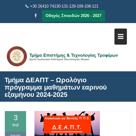
Μεταπηδήστε
+30 26410 74130-131-129-109-108-121
στο
Οδηγός Σπουδών 2026 - 2027
περιεχόμενο
Τμήμα ΔΕΑΠΤ – Ωρολόγιο
πρόγραμμα μαθημάτων εαρινού
εξαμήνου 2024-2025
3
Φεβ