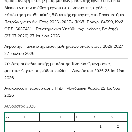
προς σύναψη οκτώ (8) συμβάσεων μίσθωσης έργου Ιδιωτικού
Δίκαιου για την ανάθεση έργου στο πλαίσιο της πράξης
«Απόκτηση ακαδημαϊκής διδακτικής εμπειρίας στο Πανεπιστήμιο
Πατρών για το Ακ. Έτος 2026 -2027» (Κώδ. Προγρ. 84599, Κωδ.
ΟΠΣ: 6057481– Επιστημονικά Υπεύθυνος: Ιωάννης Βενέτης)
(27.07.2026)
27 Ιουλίου 2026
Ακροατής Πανεπιστημιακών μαθημάτων ακαδ. έτους 2026-2027
27 Ιουλίου 2026
Σύνδεσμοι διαδικτυακής μετάδοσης Τελετών Ορκωμοσίας
φοιτητών/-τριών περιόδου Ιουλίου – Αυγούστου 2026
23 Ιουλίου
2026
Ανακοίνωση παρουσίασης PhD_ Μαγδαλινή Χάρδα
22 Ιουλίου
2026
Αύγουστος 2026
Δ
Τ
Τ
Π
Π
Σ
Κ
1
2