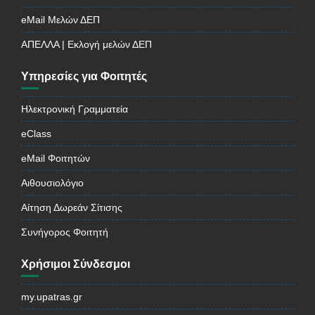
eMail Μελών ΔΕΠ
ΑΠΕΛΛΑ | Εκλογή μελών ΔΕΠ
Υπηρεσίες για Φοιτητές
Ηλεκτρονική Γραμματεία
eClass
eMail Φοιτητών
Αιθουσιολόγιο
Αίτηση Δωρεάν Σίτισης
Συνήγορος Φοιτητή
Χρήσιμοι Σύνδεσμοι
my.upatras.gr