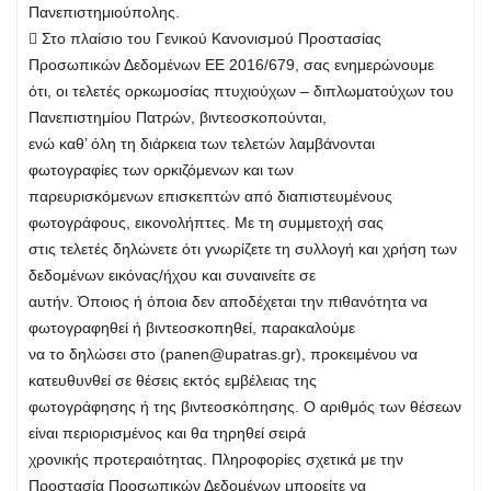
Πανεπιστημιούπολης.
 Στο πλαίσιο του Γενικού Κανονισμού Προστασίας
Προσωπικών Δεδομένων ΕΕ 2016/679, σας ενημερώνουμε
ότι, οι τελετές ορκωμοσίας πτυχιούχων – διπλωματούχων του
Πανεπιστημίου Πατρών, βιντεοσκοπούνται,
ενώ καθ’ όλη τη διάρκεια των τελετών λαμβάνονται
φωτογραφίες των ορκιζόμενων και των
παρευρισκόμενων επισκεπτών από διαπιστευμένους
φωτογράφους, εικονολήπτες. Με τη συμμετοχή σας
στις τελετές δηλώνετε ότι γνωρίζετε τη συλλογή και χρήση των
δεδομένων εικόνας/ήχου και συναινείτε σε
αυτήν. Όποιος ή όποια δεν αποδέχεται την πιθανότητα να
φωτογραφηθεί ή βιντεοσκοπηθεί, παρακαλούμε
να το δηλώσει στο (
panen@upatras.gr
), προκειμένου να
κατευθυνθεί σε θέσεις εκτός εμβέλειας της
φωτογράφησης ή της βιντεοσκόπησης. Ο αριθμός των θέσεων
είναι περιορισμένος και θα τηρηθεί σειρά
χρονικής προτεραιότητας. Πληροφορίες σχετικά με την
Προστασία Προσωπικών Δεδομένων μπορείτε να