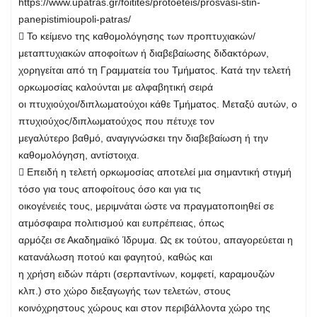
https://www.upatras.gr/foitites/protoeteis/prosvasi-stin-
panepistimioupoli-patras/
 Το κείμενο της καθομολόγησης των προπτυχιακών/
μεταπτυχιακών αποφοίτων ή διαβεβαίωσης διδακτόρων,
χορηγείται από τη Γραμματεία του Τμήματος. Κατά την τελετή
ορκωμοσίας καλούνται με αλφαβητική σειρά
οι πτυχιούχοι/διπλωματούχοι κάθε Τμήματος. Μεταξύ αυτών, ο
πτυχιούχος/διπλωματούχος που πέτυχε τον
μεγαλύτερο βαθμό, αναγιγνώσκει την διαβεβαίωση ή την
καθομολόγηση, αντίστοιχα.
 Επειδή η τελετή ορκωμοσίας αποτελεί μια σημαντική στιγμή
τόσο για τους αποφοίτους όσο και για τις
οικογένειές τους, μεριμνάται ώστε να πραγματοποιηθεί σε
ατμόσφαιρα πολιτισμού και ευπρέπειας, όπως
αρμόζει σε Ακαδημαϊκό Ίδρυμα. Ως εκ τούτου, απαγορεύεται η
κατανάλωση ποτού και φαγητού, καθώς και
η χρήση ειδών πάρτι (σερπαντίνων, κομφετί, καραμουζών
κλπ.) στο χώρο διεξαγωγής των τελετών, στους
κοινόχρηστους χώρους και στον περιβάλλοντα χώρο της