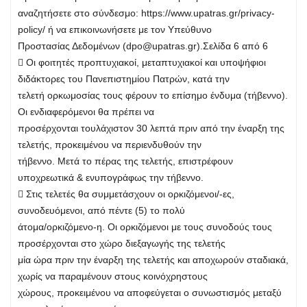
αναζητήσετε στο σύνδεσμο: https://www.upatras.gr/privacy-
policy/ ή να επικοινωνήσετε με τον Υπεύθυνο
Προστασίας Δεδομένων (
dpo@upatras.gr
).Σελίδα 6 από 6
 Οι φοιτητές προπτυχιακοί, μεταπτυχιακοί και υποψήφιοι
διδάκτορες του Πανεπιστημίου Πατρών, κατά την
τελετή ορκωμοσίας τους φέρουν το επίσημο ένδυμα (τήβεννο).
Οι ενδιαφερόμενοι θα πρέπει να
προσέρχονται τουλάχιστον 30 λεπτά πριν από την έναρξη της
τελετής, προκειμένου να περιενδυθούν την
τήβεννο. Μετά το πέρας της τελετής, επιστρέφουν
υποχρεωτικά & ενυπογράφως την τήβεννο.
 Στις τελετές θα συμμετάσχουν οι ορκιζόμενοι/-ες,
συνοδευόμενοι, από πέντε (5) το πολύ
άτομα/ορκιζόμενο-η. Οι ορκιζόμενοι με τους συνοδούς τους
προσέρχονται στο χώρο διεξαγωγής της τελετής
μία ώρα πριν την έναρξη της τελετής και αποχωρούν σταδιακά,
χωρίς να παραμένουν στους κοινόχρηστους
χώρους, προκειμένου να αποφεύγεται ο συνωστισμός μεταξύ