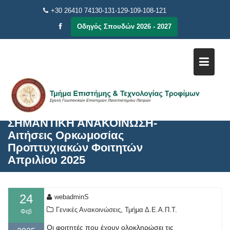
Μεταπηδήστε
+30 26410 74130-131-129-109-108-121
στο
Οδηγός Σπουδών 2026 - 2027
περιεχόμενο
ΣΗΜΑΝΤΙΚΗ ΑΝΑΚΟΙΝΩΣΗ-
Αιτήσεις Ορκωμοσίας
Προπτυχιακών Φοιτητών
Απριλίου 2025
24
webadminS
,
Γενικές Ανακοινώσεις
Τμήμα Δ.Ε.Α.Π.Τ.
Φεβ
Οι φοιτητές που έχουν ολοκληρώσει τις