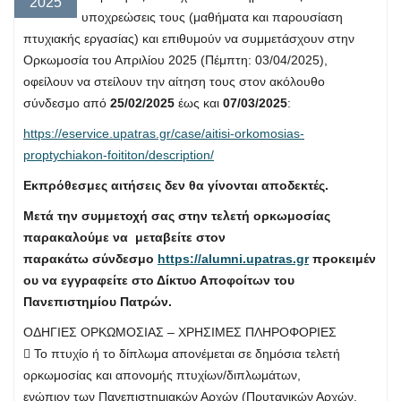
2025
υποχρεώσεις τους (μαθήματα και παρουσίαση
πτυχιακής εργασίας) και επιθυμούν να συμμετάσχουν στην
Ορκωμοσία του Απριλίου 2025 (Πέμπτη: 03/04/2025),
οφείλουν να στείλουν την αίτηση τους στον ακόλουθο
σύνδεσμο από
25/02/2025
έως και
07/03/2025
:
https://eservice.upatras.gr/case/aitisi-orkomosias-
proptychiakon-foititon/description/
Εκπρόθεσμες αιτήσεις δεν θα γίνονται αποδεκτές.
Μετά την συμμετοχή σας στην τελετή ορκωμοσίας
παρακαλούμε να μεταβείτε στον
παρακάτω σύνδεσμο
https://alumni.upatras.gr
προκειμέν
ου να εγγραφείτε στο Δίκτυο Αποφοίτων του
Πανεπιστημίου Πατρών.
ΟΔΗΓΙΕΣ ΟΡΚΩΜΟΣΙΑΣ – ΧΡΗΣΙΜΕΣ ΠΛΗΡΟΦΟΡΙΕΣ
 Το πτυχίο ή το δίπλωμα απονέμεται σε δημόσια τελετή
ορκωμοσίας και απονομής πτυχίων/διπλωμάτων,
ενώπιον των Πανεπιστημιακών Αρχών (Πρυτανικών Αρχών,