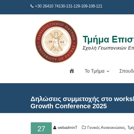
Μεταπηδήστε
+30 26410 74130-131-129-109-108-121
στο
περιεχόμενο
Α
Το Τμήμα
Σπουδ
ρ
χ
ι
κ
Δηλώσεις συμμετοχής στο worksh
ή
Growth Conference 2025
27
,
webadminT
Γενικές Ανακοινώσεις
Τμή