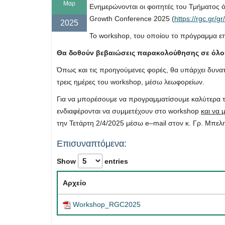
Μαρ
Ενημερώνονται οι φοιτητές του Τμήματος ό
Growth
Conference
2025 (
https
://
rgc
.
gr
/
gr
/
2025
Το workshop, του οποίου το πρόγραμμα επ
Θα δοθούν βεβαιώσεις παρακολούθησης σε όλου
Όπως και τις προηγούμενες φορές, θα υπάρχει δυνατό
τρεις ημέρες του
workshop
, μέσω λεωφορείων.
Για να μπορέσουμε να προγραμματίσουμε καλύτερα τ
ενδιαφέρονται να συμμετέχουν στο
workshop
και να 
την Τετάρτη 2/4/2025 μέσω
e
–
mail
στον κ. Γρ. Μπελη
Επισυναπτόμενα:
Show
entries
Αρχείο
Workshop_RGC2025