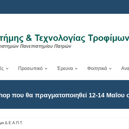
ές
Προσωπικό
Έρευνα
Φοιτητικά
Ανα
op που θα πραγματοποιηθεί 12-14 Μαΐου σ
μα Δ.Ε.Α.Π.Τ.