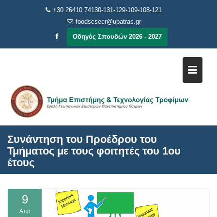
Μεταπηδήστε
+30 26410 74130-131-129-109-108-121
στο
foodscsecr@upatras.gr
περιεχόμενο
Οδηγός Σπουδών 2026 - 2027
Συνάντηση του Προέδρου του
Τμήματος με τους φοιτητές του 1ου
έτους
9
Απρ