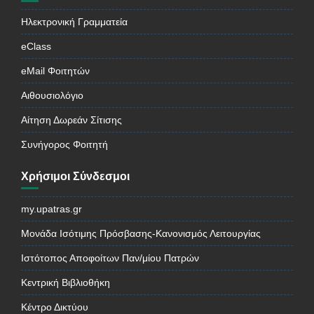
Ηλεκτρονική Γραμματεία
eClass
eMail Φοιτητών
Αιθουσιολόγιο
Αίτηση Δωρεάν Σίτισης
Συνήγορος Φοιτητή
Χρήσιμοι Σύνδεσμοι
my.upatras.gr
Μονάδα Ισότιμης Πρόσβασης-Κανονισμός Λειτουργίας
Ιστότοπος Αποφοίτων Παν/μίου Πατρών
Κεντρική Βιβλιοθήκη
Κέντρο Δικτύου