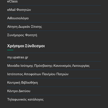
eClass
eMail Φοιτητών
Αιθουσιολόγιο
Αίτηση Δωρεάν Σίτισης
Συνήγορος Φοιτητή
Χρήσιμοι Σύνδεσμοι
my.upatras.gr
Μονάδα Ισότιμης Πρόσβασης-Κανονισμός Λειτουργίας
Ιστότοπος Αποφοίτων Παν/μίου Πατρών
Κεντρική Βιβλιοθήκη
Κέντρο Δικτύου
Τηλεφωνικός κατάλογος