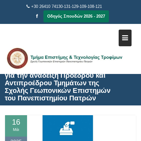
Μεταπηδήστε
+30 26410 74130-131-129-109-108-121
στο
Οδηγός Σπουδών 2026 - 2027
περιεχόμενο
Προκήρυξη διενέργειας εκλογών
για την ανάδειξη Προέδρου και
Αντιπροέδρου Τμημάτων της
Σχολής Γεωπονικών Επιστημών
του Πανεπιστημίου Πατρών
16
Μάι