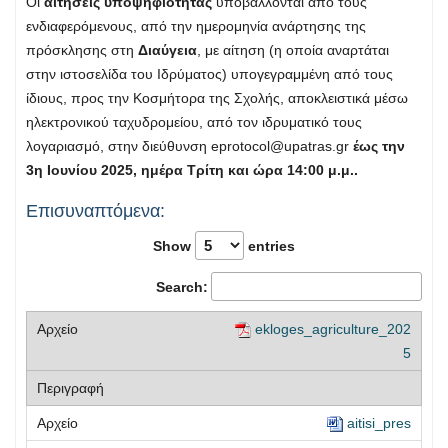
Οι
αιτήσεις υποψηφιότητας
υποβάλλονται από τους
ενδιαφερόμενους, από την ημερομηνία ανάρτησης της
πρόσκλησης στη
Διαύγεια
, με αίτηση (η οποία αναρτάται
στην ιστοσελίδα του Ιδρύματος) υπογεγραμμένη από τους
ίδιους, προς την Κοσμήτορα της Σχολής, αποκλειστικά μέσω
ηλεκτρονικού ταχυδρομείου, από τον ιδρυματικό τους
λογαριασμό, στην διεύθυνση
eprotocol@upatras.gr
έως την
3η Ιουνίου 2025, ημέρα Τρίτη και ώρα 14:00 μ.μ..
Επισυναπτόμενα:
Show
entries
Search:
ekloges_agriculture_202
5
aitisi_pres