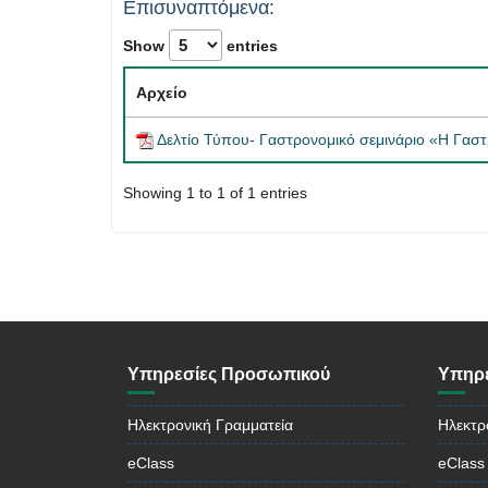
Επισυναπτόμενα:
Show
entries
Αρχείο
Δελτίο Τύπου- Γαστρονομικό σεμινάριο «Η Γασ
Showing 1 to 1 of 1 entries
Υπηρεσίες Προσωπικού
Υπηρε
Ηλεκτρονική Γραμματεία
Ηλεκτρ
eClass
eClass