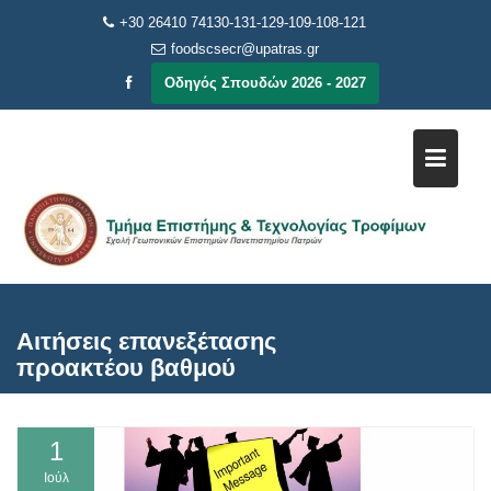
Μεταπηδήστε
+30 26410 74130-131-129-109-108-121
στο
foodscsecr@upatras.gr
περιεχόμενο
Οδηγός Σπουδών 2026 - 2027
Αιτήσεις επανεξέτασης
προακτέου βαθμού
1
Ιούλ