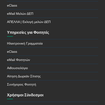
eClass
eMail Μελών ΔΕΠ
ΑΠΕΛΛΑ | Εκλογή μελών ΔΕΠ
Υπηρεσίες για Φοιτητές
Ηλεκτρονική Γραμματεία
eClass
eMail Φοιτητών
Αιθουσιολόγιο
Αίτηση Δωρεάν Σίτισης
Συνήγορος Φοιτητή
Χρήσιμοι Σύνδεσμοι