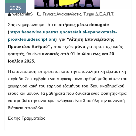
2025
,
webadminS
Γενικές Ανακοινώσεις
Τμήμα Δ.Ε.Α.Π.Τ.
Σας ενημερώνουμε ότι οι
αιτήσεις μέσω docugate
(
https://eservice.upatras.gr/case/aitisi-epanexetasis-
proakteou/description/
)
για “Αίτηση Επανεξέτασης
Προακτέου Βαθμού” ,
που ισχύει
μόνο
για προπτυχιακούς
φοιτητές, θα είναι
ανοικτές από
01 Ιουλίου έως και 20
Ιουλίου 2025.
Η επανεξέταση επιτρέπεται κατά την επαναληπτική εξεταστική
περίοδο Σεπτεμβρίου για συγκεκριμένο αριθμό μαθημάτων του
χειμερινού και/ή του εαρινού εξαμήνου του ίδιου ακαδημαϊκού
έτους και μόνον. Τα μαθήματα που δύναται ένας φοιτητής-τρία
να προβεί στην ανωτέρω ενέργεια είναι 3 σε όλη την κανονική
διάρκεια σπουδών.
Εκ της Γραμματείας