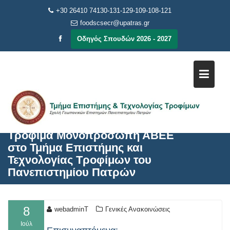
Μεταπηδήστε
+30 26410 74130-131-129-109-108-121
στο
foodscsecr@upatras.gr
περιεχόμενο
Οδηγός Σπουδών 2026 - 2027
Δωρεά της εταιρείας ΓΑΙΑ
Τρόφιμα Μονοπρόσωπη ΑΒΕΕ
στο Τμήμα Επιστήμης και
Τεχνολογίας Τροφίμων του
Πανεπιστημίου Πατρών
8
webadminT
Γενικές Ανακοινώσεις
Ιούλ