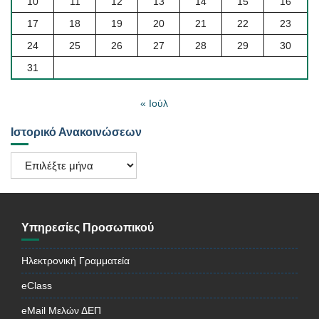
10
11
12
13
14
15
16
17
18
19
20
21
22
23
24
25
26
27
28
29
30
31
« Ιούλ
Ιστορικό Ανακοινώσεων
Ιστορικό
Ανακοινώσεων
Υπηρεσίες Προσωπικού
Ηλεκτρονική Γραμματεία
eClass
eMail Μελών ΔΕΠ