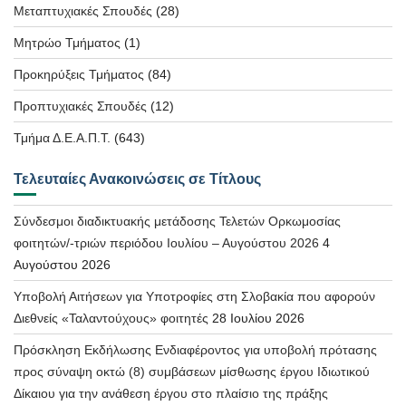
Μεταπτυχιακές Σπουδές
(28)
Μητρώο Τμήματος
(1)
Προκηρύξεις Τμήματος
(84)
Προπτυχιακές Σπουδές
(12)
Τμήμα Δ.Ε.Α.Π.Τ.
(643)
Τελευταίες Ανακοινώσεις σε Τίτλους
Σύνδεσμοι διαδικτυακής μετάδοσης Τελετών Ορκωμοσίας
φοιτητών/-τριών περιόδου Ιουλίου – Αυγούστου 2026
4
Αυγούστου 2026
Υποβολή Αιτήσεων για Υποτροφίες στη Σλοβακία που αφορούν
Διεθνείς «Ταλαντούχους» φοιτητές
28 Ιουλίου 2026
Πρόσκληση Εκδήλωσης Ενδιαφέροντος για υποβολή πρότασης
προς σύναψη οκτώ (8) συμβάσεων μίσθωσης έργου Ιδιωτικού
Δίκαιου για την ανάθεση έργου στο πλαίσιο της πράξης