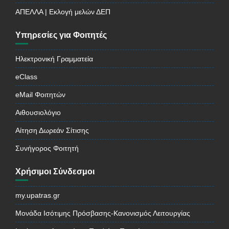
ΑΠΕΛΛΑ | Εκλογή μελών ΔΕΠ
Υπηρεσίες για Φοιτητές
Ηλεκτρονική Γραμματεία
eClass
eMail Φοιτητών
Αιθουσιολόγιο
Αίτηση Δωρεάν Σίτισης
Συνήγορος Φοιτητή
Χρήσιμοι Σύνδεσμοι
my.upatras.gr
Μονάδα Ισότιμης Πρόσβασης-Κανονισμός Λειτουργίας