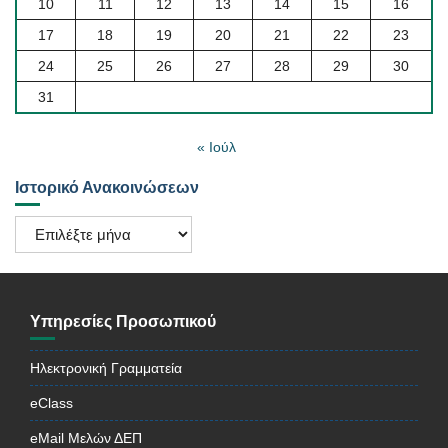
10
11
12
13
14
15
16
17
18
19
20
21
22
23
24
25
26
27
28
29
30
31
« Ιούλ
Ιστορικό Ανακοινώσεων
Ιστορικό
Ανακοινώσεων
Υπηρεσίες Προσωπικού
Ηλεκτρονική Γραμματεία
eClass
eMail Μελών ΔΕΠ