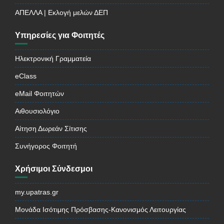
ΑΠΕΛΛΑ | Εκλογή μελών ΔΕΠ
Υπηρεσίες για Φοιτητές
Ηλεκτρονική Γραμματεία
eClass
eMail Φοιτητών
Αιθουσιολόγιο
Αίτηση Δωρεάν Σίτισης
Συνήγορος Φοιτητή
Χρήσιμοι Σύνδεσμοι
my.upatras.gr
Μονάδα Ισότιμης Πρόσβασης-Κανονισμός Λειτουργίας