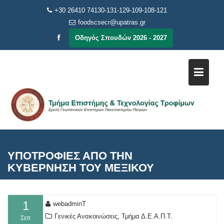
Μεταπηδήστε
+30 26410 74130-131-129-109-108-121
στο
foodscsecr@upatras.gr
περιεχόμενο
Οδηγός Σπουδών 2026 - 2027
ΥΠΟΤΡΟΦΙΕΣ ΑΠΟ ΤΗΝ
ΚΥΒΕΡΝΗΣΗ ΤΟΥ ΜΕΞΙΚΟΥ
1
webadminT
,
Γενικές Ανακοινώσεις
Τμήμα Δ.Ε.Α.Π.Τ.
Σεπ