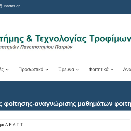
@upatras.gr
ές
Προσωπικό
Έρευνα
Φοιτητικά
Ανα
ς φοίτησης-αναγνώρισης μαθημάτων φοιτ
μα Δ.Ε.Α.Π.Τ.