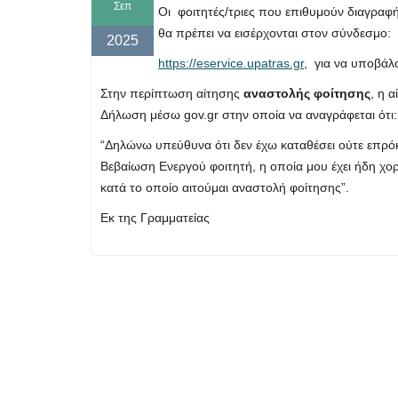
Σεπ
Οι φοιτητές/τριες που επιθυμούν διαγρα
θα πρέπει να εισέρχονται στον σύνδεσμο:
2025
https://eservice.upatras.gr
, για να υποβάλο
Στην περίπτωση αίτησης
αναστολής φοίτησης
, η 
Δήλωση μέσω gov.gr στην οποία να αναγράφεται ότι:
“Δηλώνω υπεύθυνα ότι δεν έχω καταθέσει ούτε επρό
Βεβαίωση Ενεργού φοιτητή, η οποία μου έχει ήδη χο
κατά το οποίο αιτούμαι αναστολή φοίτησης”.
Εκ της Γραμματείας