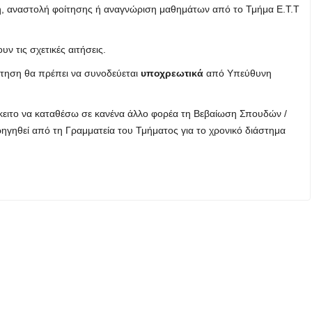
φή, αναστολή φοίτησης ή αναγνώριση μαθημάτων από το Τμήμα Ε.Τ.Τ
υν τις σχετικές αιτήσεις.
αίτηση θα πρέπει να συνοδεύεται
υποχρεωτικά
από Υπεύθυνη
κειτο να καταθέσω σε κανένα άλλο φορέα τη Βεβαίωση Σπουδών /
ρηγηθεί από τη Γραμματεία του Τμήματος για το χρονικό διάστημα