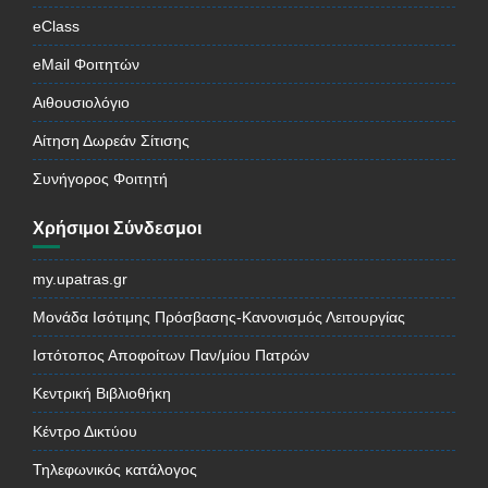
eClass
eMail Φοιτητών
Αιθουσιολόγιο
Αίτηση Δωρεάν Σίτισης
Συνήγορος Φοιτητή
Χρήσιμοι Σύνδεσμοι
my.upatras.gr
Μονάδα Ισότιμης Πρόσβασης-Κανονισμός Λειτουργίας
Ιστότοπος Αποφοίτων Παν/μίου Πατρών
Κεντρική Βιβλιοθήκη
Κέντρο Δικτύου
Τηλεφωνικός κατάλογος