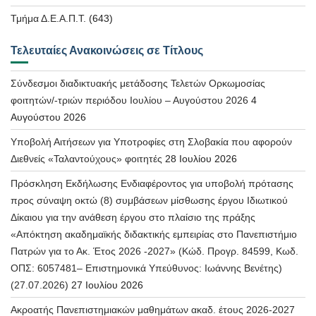
Τμήμα Δ.Ε.Α.Π.Τ.
(643)
Τελευταίες Ανακοινώσεις σε Τίτλους
Σύνδεσμοι διαδικτυακής μετάδοσης Τελετών Ορκωμοσίας
φοιτητών/-τριών περιόδου Ιουλίου – Αυγούστου 2026
4
Αυγούστου 2026
Υποβολή Αιτήσεων για Υποτροφίες στη Σλοβακία που αφορούν
Διεθνείς «Ταλαντούχους» φοιτητές
28 Ιουλίου 2026
Πρόσκληση Εκδήλωσης Ενδιαφέροντος για υποβολή πρότασης
προς σύναψη οκτώ (8) συμβάσεων μίσθωσης έργου Ιδιωτικού
Δίκαιου για την ανάθεση έργου στο πλαίσιο της πράξης
«Απόκτηση ακαδημαϊκής διδακτικής εμπειρίας στο Πανεπιστήμιο
Πατρών για το Ακ. Έτος 2026 -2027» (Κώδ. Προγρ. 84599, Κωδ.
ΟΠΣ: 6057481– Επιστημονικά Υπεύθυνος: Ιωάννης Βενέτης)
(27.07.2026)
27 Ιουλίου 2026
Ακροατής Πανεπιστημιακών μαθημάτων ακαδ. έτους 2026-2027