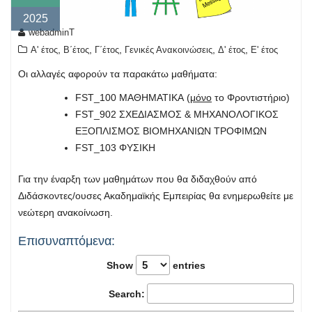
2025
webadminT
,
,
,
,
,
Α' έτος
Β΄έτος
Γ΄έτος
Γενικές Ανακοινώσεις
Δ' έτος
Ε' έτος
Οι αλλαγές αφορούν τα παρακάτω μαθήματα:
FST_100 ΜΑΘΗΜΑΤΙΚΑ (
μόνο
το Φροντιστήριο)
FST_902 ΣΧΕΔΙΑΣΜΟΣ & ΜΗΧΑΝΟΛΟΓΙΚΟΣ
ΕΞΟΠΛΙΣΜΟΣ ΒΙΟΜΗΧΑΝΙΩΝ ΤΡΟΦΙΜΩΝ
FST_103 ΦΥΣΙΚΗ
Για την έναρξη των μαθημάτων που θα διδαχθούν από
Διδάσκοντες/ουσες Ακαδημαϊκής Εμπειρίας θα ενημερωθείτε με
νεώτερη ανακοίνωση.
Επισυναπτόμενα:
Show
entries
Search: