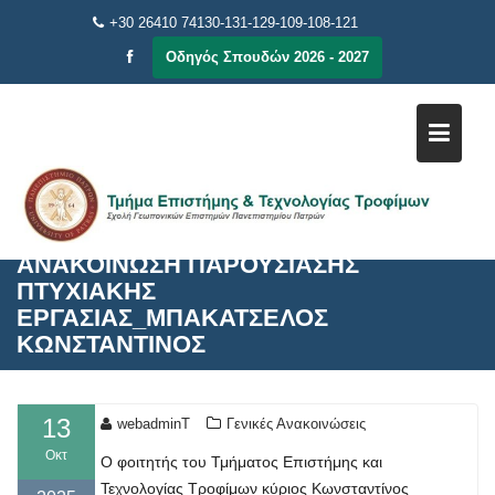
Μεταπηδήστε
+30 26410 74130-131-129-109-108-121
στο
Οδηγός Σπουδών 2026 - 2027
περιεχόμενο
ΑΝΑΚΟΙΝΩΣΗ ΠΑΡΟΥΣΙΑΣΗΣ
ΠΤΥΧΙΑΚΗΣ
ΕΡΓΑΣΙΑΣ_ΜΠΑΚΑΤΣΕΛΟΣ
ΚΩΝΣΤΑΝΤΙΝΟΣ
13
webadminT
Γενικές Ανακοινώσεις
Οκτ
Ο φοιτητής του Τμήματος Επιστήμης και
Τεχνολογίας Τροφίμων κύριος Κωνσταντίνος