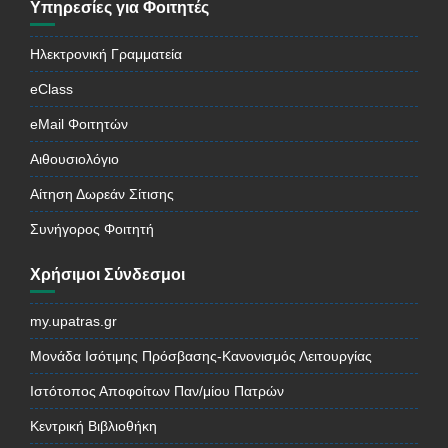
Υπηρεσίες για Φοιτητές
Ηλεκτρονική Γραμματεία
eClass
eMail Φοιτητών
Αιθουσιολόγιο
Αίτηση Δωρεάν Σίτισης
Συνήγορος Φοιτητή
Χρήσιμοι Σύνδεσμοι
my.upatras.gr
Μονάδα Ισότιμης Πρόσβασης-Κανονισμός Λειτουργίας
Ιστότοπος Αποφοίτων Παν/μίου Πατρών
Κεντρική Βιβλιοθήκη