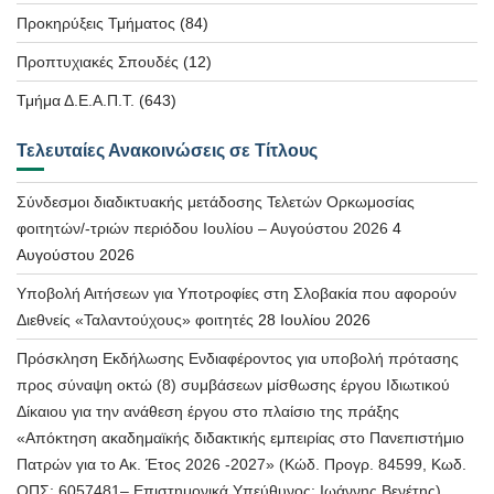
Προκηρύξεις Τμήματος
(84)
Προπτυχιακές Σπουδές
(12)
Τμήμα Δ.Ε.Α.Π.Τ.
(643)
Τελευταίες Ανακοινώσεις σε Τίτλους
Σύνδεσμοι διαδικτυακής μετάδοσης Τελετών Ορκωμοσίας
φοιτητών/-τριών περιόδου Ιουλίου – Αυγούστου 2026
4
Αυγούστου 2026
Υποβολή Αιτήσεων για Υποτροφίες στη Σλοβακία που αφορούν
Διεθνείς «Ταλαντούχους» φοιτητές
28 Ιουλίου 2026
Πρόσκληση Εκδήλωσης Ενδιαφέροντος για υποβολή πρότασης
προς σύναψη οκτώ (8) συμβάσεων μίσθωσης έργου Ιδιωτικού
Δίκαιου για την ανάθεση έργου στο πλαίσιο της πράξης
«Απόκτηση ακαδημαϊκής διδακτικής εμπειρίας στο Πανεπιστήμιο
Πατρών για το Ακ. Έτος 2026 -2027» (Κώδ. Προγρ. 84599, Κωδ.
ΟΠΣ: 6057481– Επιστημονικά Υπεύθυνος: Ιωάννης Βενέτης)