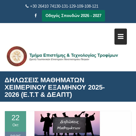
Μεταπηδήστε
+30 26410 74130-131-129-109-108-121
στο
Οδηγός Σπουδών 2026 - 2027
περιεχόμενο
ΔΗΛΩΣΕΙΣ ΜΑΘΗΜΑΤΩΝ
ΧΕΙΜΕΡΙΝΟΥ ΕΞΑΜΗΝΟΥ 2025-
2026 (Ε.Τ.Τ & ΔΕΑΠΤ)
22
Οκτ