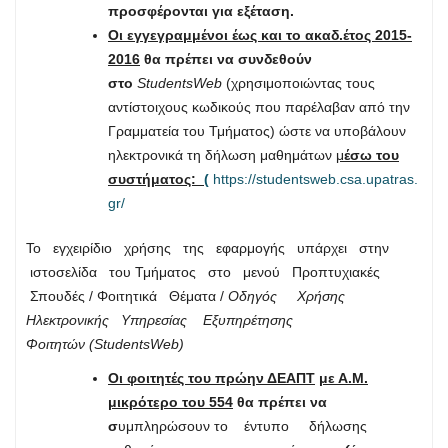
προσφέρονται για εξέταση.
Οι εγγεγραμμένοι έως και το ακαδ.έτος 2015-
2016
θα πρέπει να συνδεθούν
στο
StudentsWeb
(χρησιμοποιώντας τους
αντίστοιχους κωδικούς που παρέλαβαν από την
Γραμματεία του Τμήματος) ώστε να υποβάλουν
ηλεκτρονικά τη δήλωση μαθημάτων
μ
έσω του
συστήματος:
(
https://studentsweb.csa.upatras.
gr/
Το εγχειρίδιο χρήσης της εφαρμογής υπάρχει στην
ιστοσελίδα του Τμήματος στο μενού Προπτυχιακές
Σπουδές / Φοιτητικά Θέματα /
Οδηγός Χρήσης
Ηλεκτρονικής Υπηρεσίας Εξυπηρέτησης
Φοιτητών (StudentsWeb)
Οι φοιτητές του πρώην ΔΕΑΠΤ
με Α.Μ.
μικρότερο του 554
θα πρέπει να
σ
υμπληρώσουν το έντυπο δήλωσης