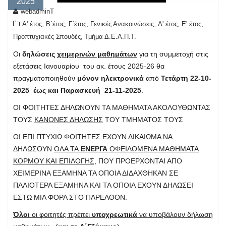
2025
webadminT
,
,
,
,
,
,
Α' έτος
Β΄έτος
Γ΄έτος
Γενικές Ανακοινώσεις
Δ' έτος
Ε' έτος
,
Προπτυχιακές Σπουδές
Τμήμα Δ.Ε.Α.Π.Τ.
Οι
δηλώσεις
χειμερινών μαθημάτων
για τη συμμετοχή στις
εξετάσεις Ιανουαρίου του ακ. έτους 2025-26 θα
πραγματοποιηθούν
μόνον ηλεκτρονικά
από
Τετάρτη 22-10-
2025 έως και Παρασκευή 21-11-2025
.
ΟΙ ΦΟΙΤΗΤΕΣ ΔΗΛΩΝΟΥΝ ΤΑ ΜΑΘΗΜΑΤΑ ΑΚΟΛΟΥΘΩΝΤΑΣ
ΤΟΥΣ
ΚΑΝΟΝΕΣ ΔΗΛΩΣΗΣ
ΤΟΥ ΤΜΗΜΑΤΟΣ ΤΟΥΣ
ΟΙ ΕΠΙ ΠΤΥΧΙΩ ΦΟΙΤΗΤΕΣ ΕΧΟΥΝ ΔΙΚΑΙΩΜΑ ΝΑ
ΔΗΛΩΣΟΥΝ
ΟΛΑ ΤΑ
ΕΝΕΡΓΑ
ΟΦΕΙΛΟΜΕΝΑ ΜΑΘΗΜΑΤΑ
ΚΟΡΜΟΥ ΚΑΙ ΕΠΙΛΟΓΗΣ
, ΠΟΥ ΠΡΟΕΡΧΟΝΤΑΙ ΑΠΟ
ΧΕΙΜΕΡΙΝΑ ΕΞΑΜΗΝΑ TA OΠΟΙΑ ΔΙΔΑΧΘΗΚΑΝ ΣΕ
ΠΑΛΙΟΤΕΡΑ ΕΞΑΜΗΝΑ ΚΑΙ ΤΑ ΟΠΟΙΑ ΕΧΟΥΝ ΔΗΛΩΣΕΙ
ΕΣΤΩ ΜΙΑ ΦΟΡΑ ΣΤΟ ΠΑΡΕΛΘΟΝ.
Όλοι
οι φοιτητές πρέπει
υποχρεωτικά
να υποβάλουν δήλωση