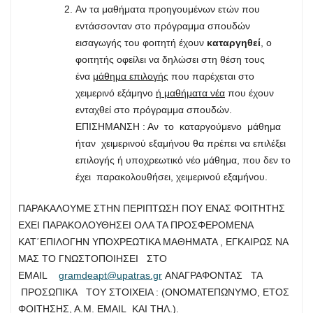
Αν τα μαθήματα προηγουμένων ετών που
εντάσσονταν στο πρόγραμμα σπουδών
εισαγωγής του φοιτητή έχουν
καταργηθεί
, ο
φοιτητής οφείλει να δηλώσει στη θέση τους
ένα
μάθημα επιλογής
που παρέχεται στο
χειμερινό εξάμηνο
ή μαθήματα νέα
που έχουν
ενταχθεί στο πρόγραμμα σπουδών.
ΕΠΙΣΗΜΑΝΣΗ : Αν το καταργούμενο μάθημα
ήταν χειμερινού εξαμήνου θα πρέπει να επιλέξει
επιλογής ή υποχρεωτικό νέο μάθημα, που δεν το
έχει παρακολουθήσει, χειμερινού εξαμήνου.
ΠΑΡΑΚΑΛΟΥΜΕ ΣΤΗΝ ΠΕΡΙΠΤΩΣΗ ΠΟΥ ΕΝΑΣ ΦΟΙΤΗΤΗΣ
ΕΧΕΙ ΠΑΡΑΚΟΛΟΥΘΗΣΕΙ ΟΛΑ ΤΑ ΠΡΟΣΦΕΡΟΜΕΝΑ
ΚΑΤ΄ΕΠΙΛΟΓΗΝ ΥΠΟΧΡΕΩΤΙΚΑ ΜΑΘΗΜΑΤΑ , ΕΓΚΑΙΡΩΣ ΝΑ
ΜΑΣ ΤΟ ΓΝΩΣΤΟΠΟΙΗΣΕΙ ΣΤΟ
EMAIL
gramdeapt@upatras.gr
ΑΝΑΓΡΑΦΟΝΤΑΣ ΤΑ
ΠΡΟΣΩΠΙΚΑ ΤΟΥ ΣΤΟΙΧΕΙΑ : (ΟΝΟΜΑΤΕΠΩΝΥΜΟ, ΕΤΟΣ
ΦΟΙΤΗΣΗΣ, Α.Μ. ΕΜΑΙL KAI THΛ.).