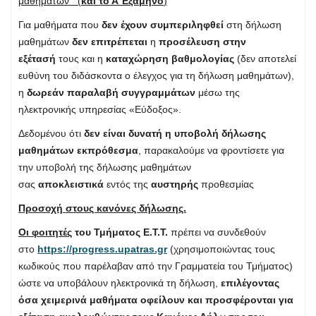
μαθημάτων (
και το Α΄Εξάμηνο
)
Για μαθήματα που
δεν έχουν συμπεριληφθεί
στη δήλωση
μαθημάτων
δεν επιτρέπεται
η
προσέλευση στην
εξέτασή
τους και η
καταχώρηση βαθμολογίας
(δεν αποτελεί
ευθύνη του διδάσκοντα ο έλεγχος για τη δήλωση μαθημάτων),
η
δωρεάν παραλαβή συγγραμμάτων
μέσω της
ηλεκτρονικής υπηρεσίας «Εύδοξος».
Δεδομένου ότι
δεν είναι δυνατή η υποβολή δήλωσης
μαθημάτων εκπρόθεσμα
, παρακαλούμε να φροντίσετε για
την υποβολή της δήλωσης μαθημάτων
σας
αποκλειστικά
εντός της
αυστηρής
προθεσμίας
Προσοχή στους κανόνες δήλωσης.
Οι φοιτητές
του Τμήματος Ε.Τ.Τ.
πρέπει να συνδεθούν
στο
https://progress.upatras.gr
(χρησιμοποιώντας τους
κωδικούς που παρέλαβαν από την Γραμματεία του Τμήματος)
ώστε να υποβάλουν ηλεκτρονικά τη δήλωση,
επιλέγοντας
όσα χειμερινά μαθήματα οφείλουν και προσφέρονται για