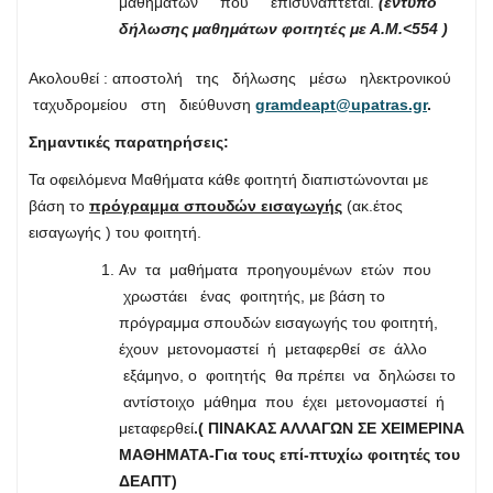
μαθημάτων που επισυνάπτεται.
(έντυπο
δήλωσης
μαθημάτων φοιτητές με Α.Μ.<554 )
Ακολουθεί : αποστολή της δήλωσης μέσω ηλεκτρονικού
ταχυδρομείου στη διεύθυνση
gramdeapt@upatras.gr
.
Σημαντικές παρατηρήσεις:
Τα οφειλόμενα Μαθήματα κάθε φοιτητή διαπιστώνονται με
βάση το
πρόγραμμα σπουδών εισαγωγής
(ακ.έτος
εισαγωγής ) του φοιτητή.
Αν τα μαθήματα προηγουμένων ετών που
χρωστάει ένας φοιτητής, με βάση το
πρόγραμμα σπουδών εισαγωγής του φοιτητή,
έχουν μετονομαστεί ή μεταφερθεί σε άλλο
εξάμηνο, ο φοιτητής θα πρέπει να δηλώσει το
αντίστοιχο μάθημα που έχει μετονομαστεί ή
μεταφερθεί
.(
ΠΙΝΑΚΑΣ ΑΛΛΑΓΩΝ ΣΕ ΧΕΙΜΕΡΙΝΑ
ΜΑΘΗΜΑΤΑ-Για τους επί-πτυχίω φοιτητές του
ΔΕΑΠΤ)