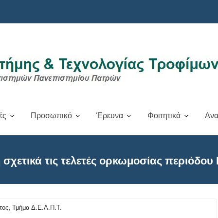
ές
Προσωπικό
Έρευνα
Φοιτητικά
Ανα
 σχετικά τις τελετές ορκωμοσίας περιόδου
,
έτος
Τμήμα Δ.Ε.Α.Π.Τ.