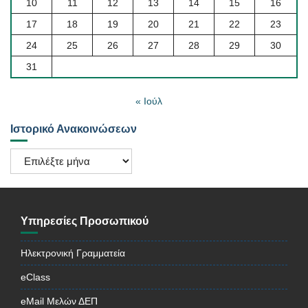
10
11
12
13
14
15
16
17
18
19
20
21
22
23
24
25
26
27
28
29
30
31
« Ιούλ
Ιστορικό Ανακοινώσεων
Ιστορικό
Ανακοινώσεων
Υπηρεσίες Προσωπικού
Ηλεκτρονική Γραμματεία
eClass
eMail Μελών ΔΕΠ