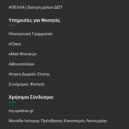
ΑΠΕΛΛΑ | Εκλογή μελών ΔΕΠ
Υπηρεσίες για Φοιτητές
Ηλεκτρονική Γραμματεία
eClass
eMail Φοιτητών
Αιθουσιολόγιο
Αίτηση Δωρεάν Σίτισης
Συνήγορος Φοιτητή
Χρήσιμοι Σύνδεσμοι
my.upatras.gr
Μονάδα Ισότιμης Πρόσβασης-Κανονισμός Λειτουργίας