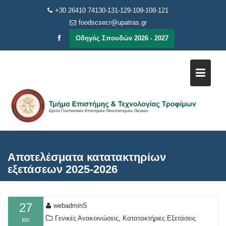
Μεταπηδήστε
+30 26410 74130-131-129-109-108-121
στο
foodscsecr@upatras.gr
περιεχόμενο
Οδηγός Σπουδών 2026 - 2027
Αποτελέσματα κατατακτηρίων
εξετάσεων 2025-2026
27
webadminS
,
Γενικές Ανακοινώσεις
Κατατακτήριες Εξετάσεις
Ιαν