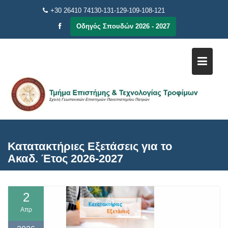
Μεταπηδήστε
+30 26410 74130-131-129-109-108-121
στο
Οδηγός Σπουδών 2026 - 2027
περιεχόμενο
Κατατακτήριες Εξετάσεις για το
Ακαδ. Έτος 2026-2027
2
Απρ