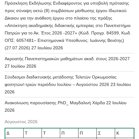
Πρόσκληση Εκδήλωσης Ενδιαφέροντος για υποβολή πρότασης
προς σύναψη οκτώ (8) συμβάσεων μίσθωσης έργου Ιδιωτικού
Δίκαιου για την ανάθεση έργου στο πλαίσιο της πράξης
«Απόκτηση ακαδημαϊκής διδακτικής εμπειρίας στο Πανεπιστήμιο
Πατρών για το Ακ. Έτος 2026 -2027» (Κώδ. Προγρ. 84599, Κωδ.
ΟΠΣ: 6057481– Επιστημονικά Υπεύθυνος: Ιωάννης Βενέτης)
(27.07.2026)
27 Ιουλίου 2026
Ακροατής Πανεπιστημιακών μαθημάτων ακαδ. έτους 2026-2027
27 Ιουλίου 2026
Σύνδεσμοι διαδικτυακής μετάδοσης Τελετών Ορκωμοσίας
φοιτητών/-τριών περιόδου Ιουλίου – Αυγούστου 2026
23 Ιουλίου
2026
Ανακοίνωση παρουσίασης PhD_ Μαγδαλινή Χάρδα
22 Ιουλίου
2026
Αύγουστος 2026
Δ
Τ
Τ
Π
Π
Σ
Κ