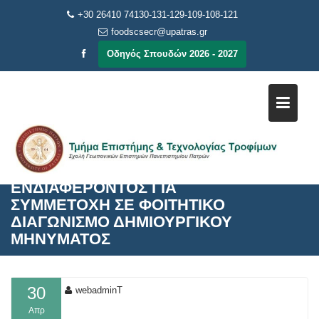
Μεταπηδήστε
+30 26410 74130-131-129-109-108-121
στο
foodscsecr@upatras.gr
περιεχόμενο
Οδηγός Σπουδών 2026 - 2027
ΠΡΟΣΚΛΗΣΗ ΕΚΔΗΛΩΣΗΣ
ΕΝΔΙΑΦΕΡΟΝΤΟΣ ΓΙΑ
ΣΥΜΜΕΤΟΧΗ ΣΕ ΦΟΙΤΗΤΙΚΟ
ΔΙΑΓΩΝΙΣΜΟ ΔΗΜΙΟΥΡΓΙΚΟΥ
ΜΗΝΥΜΑΤΟΣ
30
webadminT
Απρ