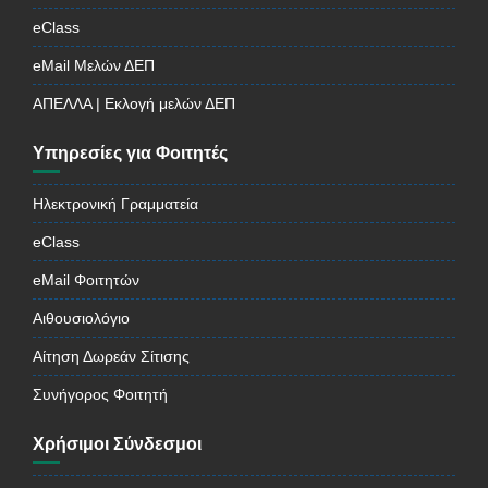
eClass
eMail Μελών ΔΕΠ
ΑΠΕΛΛΑ | Εκλογή μελών ΔΕΠ
Υπηρεσίες για Φοιτητές
Ηλεκτρονική Γραμματεία
eClass
eMail Φοιτητών
Αιθουσιολόγιο
Αίτηση Δωρεάν Σίτισης
Συνήγορος Φοιτητή
Χρήσιμοι Σύνδεσμοι