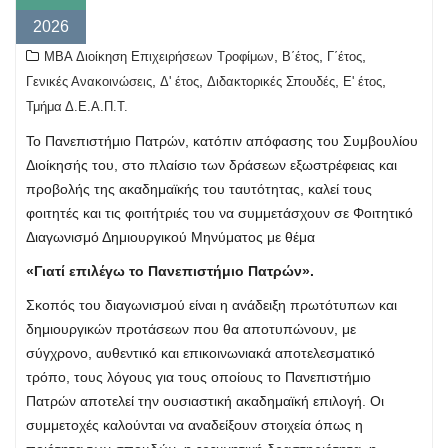
2026
,
,
,
MBA Διοίκηση Επιχειρήσεων Τροφίμων
Β΄έτος
Γ΄έτος
,
,
,
,
Γενικές Ανακοινώσεις
Δ' έτος
Διδακτορικές Σπουδές
Ε' έτος
Τμήμα Δ.Ε.Α.Π.Τ.
Το Πανεπιστήμιο Πατρών, κατόπιν απόφασης του Συμβουλίου
Διοίκησής του, στο πλαίσιο των δράσεων εξωστρέφειας και
προβολής της ακαδημαϊκής του ταυτότητας, καλεί τους
φοιτητές και τις φοιτήτριές του να συμμετάσχουν σε Φοιτητικό
Διαγωνισμό Δημιουργικού Μηνύματος με θέμα
«Γιατί επιλέγω το Πανεπιστήμιο Πατρών».
Σκοπός του διαγωνισμού είναι η ανάδειξη πρωτότυπων και
δημιουργικών προτάσεων που θα αποτυπώνουν, με
σύγχρονο, αυθεντικό και επικοινωνιακά αποτελεσματικό
τρόπο, τους λόγους για τους οποίους το Πανεπιστήμιο
Πατρών αποτελεί την ουσιαστική ακαδημαϊκή επιλογή. Οι
συμμετοχές καλούνται να αναδείξουν στοιχεία όπως η