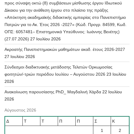
προς σύναψη οκτώ (8) συμβάσεων μίσθωσης έργου Ιδιωτικού
Δίκαιου για την ανάθεση έργου στο πλαίσιο της πράξης
«Απόκτηση ακαδημαϊκής διδακτικής εμπειρίας στο Πανεπιστήμιο
Πατρών για το Ακ. Έτος 2026 -2027» (Κώδ. Προγρ. 84599, Κωδ.
ΟΠΣ: 6057481– Επιστημονικά Υπεύθυνος: Ιωάννης Βενέτης)
(27.07.2026)
27 Ιουλίου 2026
Ακροατής Πανεπιστημιακών μαθημάτων ακαδ. έτους 2026-2027
27 Ιουλίου 2026
Σύνδεσμοι διαδικτυακής μετάδοσης Τελετών Ορκωμοσίας
φοιτητών/-τριών περιόδου Ιουλίου – Αυγούστου 2026
23 Ιουλίου
2026
Ανακοίνωση παρουσίασης PhD_ Μαγδαλινή Χάρδα
22 Ιουλίου
2026
Αύγουστος 2026
Δ
Τ
Τ
Π
Π
Σ
Κ
1
2