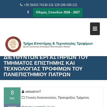
Μεταπηδήστε
+30 26410 74130-131-129-109-108-121
στο
Οδηγός Σπουδών 2026 - 2027
περιεχόμενο
ΠΡΟΚΗΡΥΞΗ ΔΙΕΝΕΡΓΕΙΑΣ
ΕΚΛΟΓΩΝ ΓΙΑ ΤΗΝ ΑΝΑΔΕΙΞΗ
ΔΙΕΥΘΥΝΤΩΝ ΕΡΓΑΣΤΗΡΙΩΝ ΤΟΥ
ΤΜΗΜΑΤΟΣ ΕΠΙΣΤΗΜΗΣ ΚΑΙ
ΤΕΧΝΟΛΟΓΙΑΣ ΤΡΟΦΙΜΩΝ ΤΟΥ
ΠΑΝΕΠΙΣΤΗΜΙΟΥ ΠΑΤΡΩΝ
8
webadminT
,
Γενικές Ανακοινώσεις
Προκηρύξεις Τμήματος
Μάι