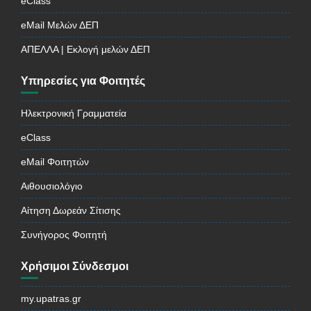
eClass
eMail Μελών ΔΕΠ
ΑΠΕΛΛΑ | Εκλογή μελών ΔΕΠ
Υπηρεσίες για Φοιτητές
Ηλεκτρονική Γραμματεία
eClass
eMail Φοιτητών
Αιθουσιολόγιο
Αίτηση Δωρεάν Σίτισης
Συνήγορος Φοιτητή
Χρήσιμοι Σύνδεσμοι
my.upatras.gr