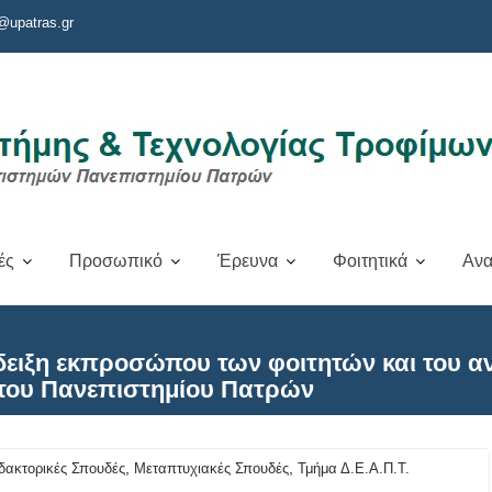
@upatras.gr
ές
Προσωπικό
Έρευνα
Φοιτητικά
Ανα
δειξη εκπροσώπου των φοιτητών και του α
 του Πανεπιστημίου Πατρών
,
,
δακτορικές Σπουδές
Μεταπτυχιακές Σπουδές
Τμήμα Δ.Ε.Α.Π.Τ.