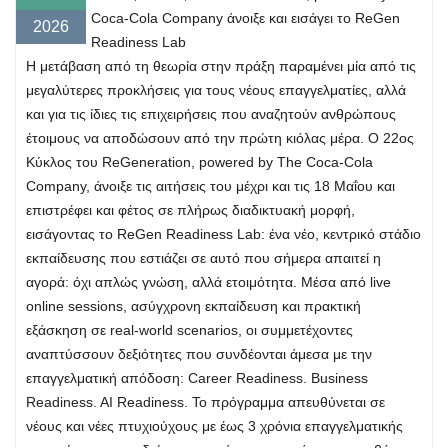
Coca-Cola Company άνοιξε και εισάγει το ReGen
2026
Readiness Lab
Η μετάβαση από τη θεωρία στην πράξη παραμένει μία από τις
μεγαλύτερες προκλήσεις για τους νέους επαγγελματίες, αλλά
και για τις ίδιες τις επιχειρήσεις που αναζητούν ανθρώπους
έτοιμους να αποδώσουν από την πρώτη κιόλας μέρα. Ο 22ος
Κύκλος του ReGeneration, powered by The Coca-Cola
Company, άνοιξε τις αιτήσεις του μέχρι και τις 18 Μαΐου και
επιστρέφει και φέτος σε πλήρως διαδικτυακή μορφή,
εισάγοντας το ReGen Readiness Lab: ένα νέο, κεντρικό στάδιο
εκπαίδευσης που εστιάζει σε αυτό που σήμερα απαιτεί η
αγορά: όχι απλώς γνώση, αλλά ετοιμότητα. Μέσα από live
online sessions, ασύγχρονη εκπαίδευση και πρακτική
εξάσκηση σε real-world scenarios, οι συμμετέχοντες
αναπτύσσουν δεξιότητες που συνδέονται άμεσα με την
επαγγελματική απόδοση: Career Readiness. Business
Readiness. AI Readiness. Το πρόγραμμα απευθύνεται σε
νέους και νέες πτυχιούχους με έως 3 χρόνια επαγγελματικής