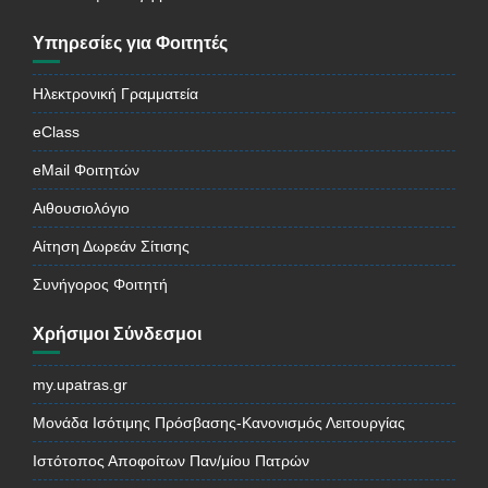
Υπηρεσίες για Φοιτητές
Ηλεκτρονική Γραμματεία
eClass
eMail Φοιτητών
Αιθουσιολόγιο
Αίτηση Δωρεάν Σίτισης
Συνήγορος Φοιτητή
Χρήσιμοι Σύνδεσμοι
my.upatras.gr
Μονάδα Ισότιμης Πρόσβασης-Κανονισμός Λειτουργίας
Ιστότοπος Αποφοίτων Παν/μίου Πατρών