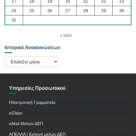
17
18
19
20
21
22
23
24
25
26
27
28
29
30
31
« Ιούλ
Ιστορικό Ανακοινώσεων
Ιστορικό
Ανακοινώσεων
Υπηρεσίες Προσωπικού
Ηλεκτρονική Γραμματεία
eClass
eMail Μελών ΔΕΠ
ΑΠΕΛΛΑ | Εκλογή μελών ΔΕΠ