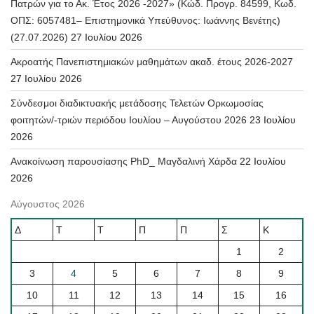
Πατρών για το Ακ. Έτος 2026 -2027» (Κώδ. Προγρ. 84599, Κωδ.
ΟΠΣ: 6057481– Επιστημονικά Υπεύθυνος: Ιωάννης Βενέτης)
(27.07.2026)
27 Ιουλίου 2026
Ακροατής Πανεπιστημιακών μαθημάτων ακαδ. έτους 2026-2027
27 Ιουλίου 2026
Σύνδεσμοι διαδικτυακής μετάδοσης Τελετών Ορκωμοσίας
φοιτητών/-τριών περιόδου Ιουλίου – Αυγούστου 2026
23 Ιουλίου
2026
Ανακοίνωση παρουσίασης PhD_ Μαγδαλινή Χάρδα
22 Ιουλίου
2026
Αύγουστος 2026
Δ
Τ
Τ
Π
Π
Σ
Κ
1
2
3
4
5
6
7
8
9
10
11
12
13
14
15
16