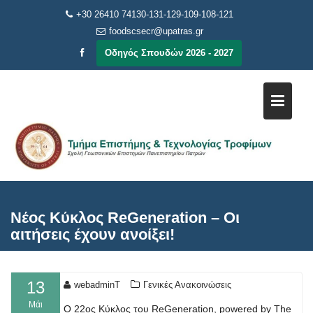
Μεταπηδήστε
+30 26410 74130-131-129-109-108-121
στο
foodscsecr@upatras.gr
περιεχόμενο
Οδηγός Σπουδών 2026 - 2027
Νέος Κύκλος ReGeneration – Οι
αιτήσεις έχουν ανοίξει!
13
webadminT
Γενικές Ανακοινώσεις
Μάι
Ο 22ος Κύκλος του ReGeneration, powered by The