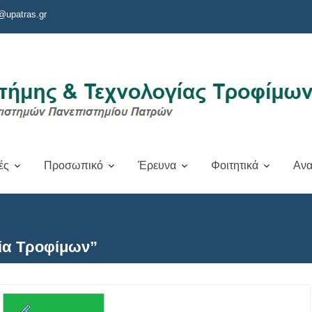
@upatras.gr
ές
Προσωπικό
Έρευνα
Φοιτητικά
Ανα
ία Τροφίμων”