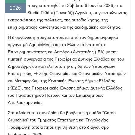
πραγματοποιηθεί το Σάββατο 6 Ιουνίου 2026, στο
2026
Studio Πιθάρι (Γιαννούζι) Αγρινίου, συγκεντρώνοντας
εκπροσώπους της πολιτείας, της αυτοδιοίκησης, της
επιχειρηματικής κοινότητας και της ακαδημαϊκής κοινότητας.
Η διοργάνωση πραγματοποιείται από τoν δημοσιογραφικό
οργανισμό AgrinioMedia και το Ελληνικό Ινστιτούτο
Επιχειρηματικότητας και Αειφόρου Ανάπτυξης (ΙΕΑ) με την
τιμητική συνεργασία της Περιφέρειας Δυτικής Ελλάδας και του
Δήμου Αγρινίου και τελεί υπό την αιγίδα των Υπουργείων
Εσωτερικών, Εθνικής Οικονομίας και Οικονομικών, Υποδομών
και Μεταφορών, της Κεντρικής Ένωσης Δήμων Ελλάδας
(ΚΕΔΕ), της Περιφερειακής Ένωσης Δήμων Δυτικής Ελλάδας,
του Πανεπιστημίου Πατρών και του Επιμελητηρίου
Αιτωλοακαρνανίας.
Στα πλαίσια του συνεδρίου θα βραβευτεί η ομάδα “Carob
Crunchies” του Τμήματος Επιστήμης και Τεχνολογίας
Τροφίμων η οποία πήρε την 3η θέση στο διαγωνισμό
Ecotrophelia 2025.