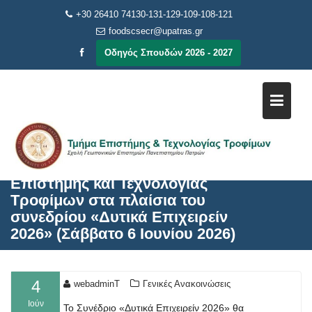
Μεταπηδήστε
+30 26410 74130-131-129-109-108-121
στο
foodscsecr@upatras.gr
περιεχόμενο
Οδηγός Σπουδών 2026 - 2027
Βράβευση της ομάδας “Carob
Crunchies” του Τμήματος
Επιστήμης και Τεχνολογίας
Τροφίμων στα πλαίσια του
συνεδρίου «Δυτικά Επιχειρείν
2026» (Σάββατο 6 Ιουνίου 2026)
4
webadminT
Γενικές Ανακοινώσεις
Ιούν
Το Συνέδριο «Δυτικά Επιχειρείν 2026» θα