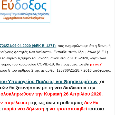
726/Ζ1/09.04.2020 (ΦΕΚ Β’ 1271)
, σας ενημερώνουμε ότι η διανομή
ιούχους φοιτητές των Ανώτατων Εκπαιδευτικών Ιδρυμάτων (Α.Ε.Ι.)
α το εαρινό εξάμηνο του ακαδημαϊκού έτους 2019-2020, λόγω των
ιασποράς του κορωνοϊού COVID-19, θα πραγματοποιηθεί
με κατ’
φου 5 του άρθρου 2 της με αριθμ. 125766/Ζ1/28.7.2016 απόφασης.
 του Υπουργείου Παιδείας και Θρησκευμάτων
,
οι
ν θα ξεκινήσουν με τη νέα διαδικασία την
α ολοκληρωθούν την Κυριακή 26 Απριλίου 2020.
ην παρέλευση
της ως άνω προθεσμίας
δεν
θα
εί
καμία νέα δήλωση
ή
να τροποποιηθεί
κάποια