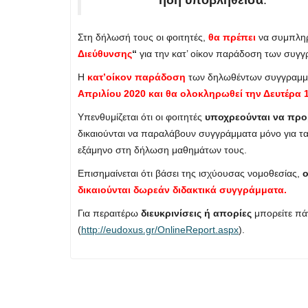
Στη δήλωσή τους οι φοιτητές,
θα πρέπει
να συμπλη
Διεύθυνσης
“
για την κατ’ οίκον παράδοση των συγγ
Η
κατ’οίκον παράδοση
των δηλωθέντων συγγραμμά
Απριλίου 2020 και θα ολοκληρωθεί την Δευτέρα 1
Υπενθυμίζεται ότι οι φοιτητές
υποχρεούνται να προ
δικαιούνται να παραλάβουν συγγράμματα μόνο για τα
εξάμηνο στη δήλωση μαθημάτων τους.
Επισημαίνεται ότι βάσει της ισχύουσας νομοθεσίας,
ο
δικαιούνται δωρεάν διδακτικά συγγράμματα.
Για περαιτέρω
διευκρινίσεις ή απορίες
μπορείτε πά
(
http://eudoxus.gr/OnlineReport.aspx
).