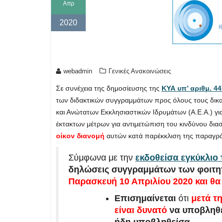
Απρ
2020
webadmin
Γενικές Ανακοινώσεις
Σε συνέχεια της δημοσίευσης της
ΚΥΑ υπ’ αριθμ. 44
των διδακτικών συγγραμμάτων προς όλους τους δικα
και Ανώτατων Εκκλησιαστικών Ιδρυμάτων (Α.Ε.Α.) γι
έκτακτων μέτρων για αντιμετώπιση του κινδύνου δ
οίκον διανομή
αυτών κατά παρέκκλιση της παραγρά
Σύμφωνα με την
εκδοθείσα εγκύκλιο
δηλώσεις συγγραμμάτων των φοιτητώ
Παρασκευή 10 Απριλίου 2020
και θ
Επισημαίνεται
ότι
μετά τ
είναι δυνατό
να υποβληθ
ήδη υποβληθείσα
.