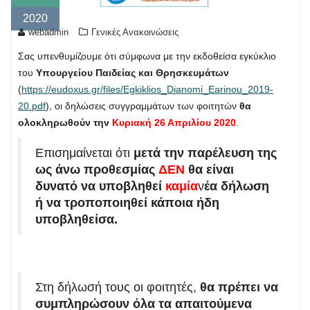
2020
webadmin
Γενικές Ανακοινώσεις
Σας υπενθυμίζουμε ότι σύμφωνα με την εκδοθείσα εγκύκλιο
του
Υπουργείου Παιδείας και Θρησκευμάτων
(
https://eudoxus.gr/files/Egkiklios_Dianomi_Earinou_2019-
20.pdf
), οι δηλώσεις συγγραμμάτων των φοιτητών
θα
ολοκληρωθούν την
Κυριακή 26 Απριλίου 2020
.
Επισημαίνεται ότι
μετά την παρέλευση της
ως άνω προθεσμίας
ΔΕΝ
θα είναι
δυνατό να υποβληθεί
καμία
ν
έα δήλωση
ή να τροποποιηθεί κάποια ήδη
υποβληθείσα.
Στη δήλωσή τους οι φοιτητές,
θα πρέπει να
συμπληρώσουν όλα τα απαιτούμενα