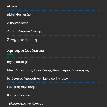
eClass
eMail Φοιτητών
Αιθουσιολόγιο
Αίτηση Δωρεάν Σίτισης
Συνήγορος Φοιτητή
Χρήσιμοι Σύνδεσμοι
my.upatras.gr
Μονάδα Ισότιμης Πρόσβασης-Κανονισμός Λειτουργίας
Ιστότοπος Αποφοίτων Παν/μίου Πατρών
Κεντρική Βιβλιοθήκη
Κέντρο Δικτύου
Τηλεφωνικός κατάλογος