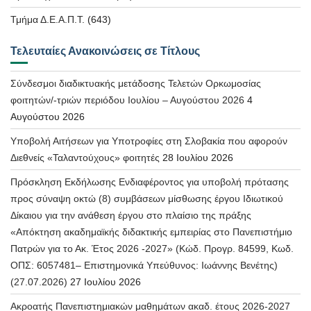
Τμήμα Δ.Ε.Α.Π.Τ.
(643)
Τελευταίες Ανακοινώσεις σε Τίτλους
Σύνδεσμοι διαδικτυακής μετάδοσης Τελετών Ορκωμοσίας
φοιτητών/-τριών περιόδου Ιουλίου – Αυγούστου 2026
4
Αυγούστου 2026
Υποβολή Αιτήσεων για Υποτροφίες στη Σλοβακία που αφορούν
Διεθνείς «Ταλαντούχους» φοιτητές
28 Ιουλίου 2026
Πρόσκληση Εκδήλωσης Ενδιαφέροντος για υποβολή πρότασης
προς σύναψη οκτώ (8) συμβάσεων μίσθωσης έργου Ιδιωτικού
Δίκαιου για την ανάθεση έργου στο πλαίσιο της πράξης
«Απόκτηση ακαδημαϊκής διδακτικής εμπειρίας στο Πανεπιστήμιο
Πατρών για το Ακ. Έτος 2026 -2027» (Κώδ. Προγρ. 84599, Κωδ.
ΟΠΣ: 6057481– Επιστημονικά Υπεύθυνος: Ιωάννης Βενέτης)
(27.07.2026)
27 Ιουλίου 2026
Ακροατής Πανεπιστημιακών μαθημάτων ακαδ. έτους 2026-2027