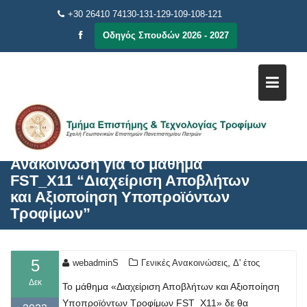
Μεταπηδήστε
+30 26410 74130-131-129-109-108-121
στο
Οδηγός Σπουδών 2026 - 2027
περιεχόμενο
Ανακοίνωση για το μάθημα
FST_X11 “Διαχείριση Αποβλήτων
και Αξιοποίηση Υποπροϊόντων
Τροφίμων”
5
,
webadminS
Γενικές Ανακοινώσεις
Δ' έτος
Δεκ
Το μάθημα «Διαχείριση Αποβλήτων και Αξιοποίηση
Υποπροϊόντων Τροφίμων FST_X11» δε θα