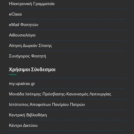
Ηλεκτρονική Γραμματεία
eClass
eMail Φοιτητών
Αιθουσιολόγιο
Αίτηση Δωρεάν Σίτισης
Συνήγορος Φοιτητή
Χρήσιμοι Σύνδεσμοι
my.upatras.gr
Μονάδα Ισότιμης Πρόσβασης-Κανονισμός Λειτουργίας
Ιστότοπος Αποφοίτων Παν/μίου Πατρών
Κεντρική Βιβλιοθήκη
Κέντρο Δικτύου