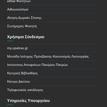
eMail Φοιτητών
Αιθουσιολόγιο
Αίτηση Δωρεάν Σίτισης
Συνήγορος Φοιτητή
Χρήσιμοι Σύνδεσμοι
my.upatras.gr
Μονάδα Ισότιμης Πρόσβασης-Κανονισμός Λειτουργίας
Ιστότοπος Αποφοίτων Παν/μίου Πατρών
Κεντρική Βιβλιοθήκη
Κέντρο Δικτύου
Τηλεφωνικός κατάλογος
Υπηρεσίες Υπουργείου