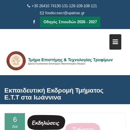
Μεταπηδήστε
+30 26410 74130-131-129-109-108-121
στο
foodscsecr@upatras.gr
περιεχόμενο
Οδηγός Σπουδών 2026 - 2027
Εκπαιδευτική Εκδρομή Τμήματος
Ε.Τ.Τ στα Ιωάννινα
6
Δεκ