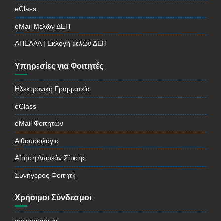
eClass
eMail Μελών ΔΕΠ
ΑΠΕΛΛΑ | Εκλογή μελών ΔΕΠ
Υπηρεσίες για Φοιτητές
Ηλεκτρονική Γραμματεία
eClass
eMail Φοιτητών
Αιθουσιολόγιο
Αίτηση Δωρεάν Σίτισης
Συνήγορος Φοιτητή
Χρήσιμοι Σύνδεσμοι
my.upatras.gr