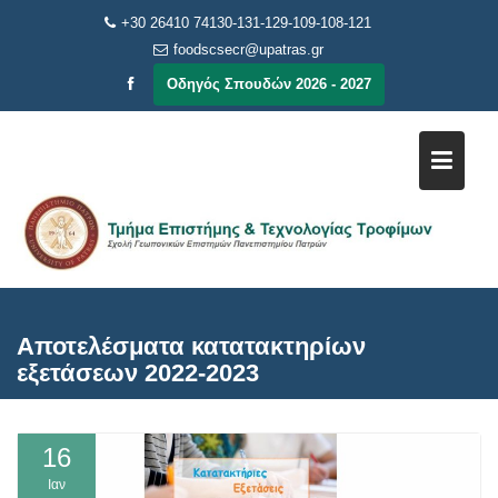
Μεταπηδήστε
+30 26410 74130-131-129-109-108-121
στο
foodscsecr@upatras.gr
περιεχόμενο
Οδηγός Σπουδών 2026 - 2027
Αποτελέσματα κατατακτηρίων
εξετάσεων 2022-2023
16
Ιαν