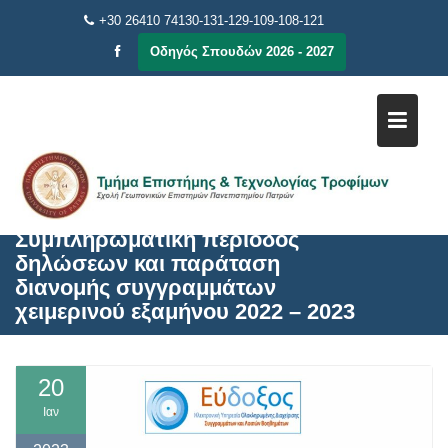
Μεταπηδήστε
+30 26410 74130-131-129-109-108-121
στο
Οδηγός Σπουδών 2026 - 2027
περιεχόμενο
Συμπληρωματική περίοδος
δηλώσεων και παράταση
διανομής συγγραμμάτων
χειμερινού εξαμήνου 2022 – 2023
20
Ιαν