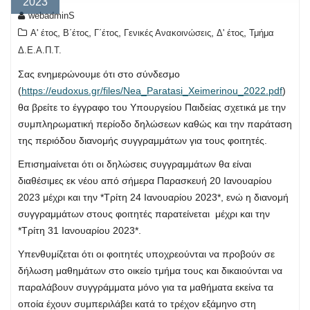
2023
webadminS
,
,
,
,
,
Α' έτος
Β΄έτος
Γ΄έτος
Γενικές Ανακοινώσεις
Δ' έτος
Τμήμα
Δ.Ε.Α.Π.Τ.
Σας ενημερώνουμε ότι στο σύνδεσμο
(
https://eudoxus.gr/files/Nea_Paratasi_Xeimerinou_2022.pdf
)
θα βρείτε το έγγραφο του Υπουργείου Παιδείας σχετικά με την
συμπληρωματική περίοδο δηλώσεων καθώς και την παράταση
της περιόδου διανομής συγγραμμάτων για τους φοιτητές.
Επισημαίνεται ότι οι δηλώσεις συγγραμμάτων θα είναι
διαθέσιμες εκ νέου από σήμερα Παρασκευή 20 Ιανουαρίου
2023 μέχρι και την *Τρίτη 24 Ιανουαρίου 2023*, ενώ η διανομή
συγγραμμάτων στους φοιτητές παρατείνεται μέχρι και την
*Τρίτη 31 Ιανουαρίου 2023*.
Υπενθυμίζεται ότι οι φοιτητές υποχρεούνται να προβούν σε
δήλωση μαθημάτων στο οικείο τμήμα τους και δικαιούνται να
παραλάβουν συγγράμματα μόνο για τα μαθήματα εκείνα τα
οποία έχουν συμπεριλάβει κατά το τρέχον εξάμηνο στη