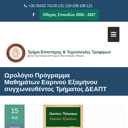
Μεταπηδήστε
+30 26410 74130-131-129-109-108-121
στο
Οδηγός Σπουδών 2026 - 2027
περιεχόμενο
Ωρολόγιο Πρόγραμμα
Μαθημάτων Εαρινού Εξαμήνου
συγχωνευθέντος Τμήματος ΔΕΑΠΤ
15
Φεβ