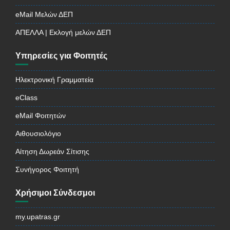
eMail Μελών ΔΕΠ
ΑΠΕΛΛΑ | Εκλογή μελών ΔΕΠ
Υπηρεσίες για Φοιτητές
Ηλεκτρονική Γραμματεία
eClass
eMail Φοιτητών
Αιθουσιολόγιο
Αίτηση Δωρεάν Σίτισης
Συνήγορος Φοιτητή
Χρήσιμοι Σύνδεσμοι
my.upatras.gr