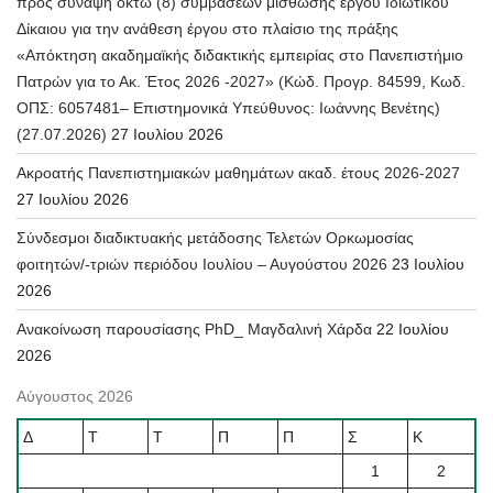
προς σύναψη οκτώ (8) συμβάσεων μίσθωσης έργου Ιδιωτικού
Δίκαιου για την ανάθεση έργου στο πλαίσιο της πράξης
«Απόκτηση ακαδημαϊκής διδακτικής εμπειρίας στο Πανεπιστήμιο
Πατρών για το Ακ. Έτος 2026 -2027» (Κώδ. Προγρ. 84599, Κωδ.
ΟΠΣ: 6057481– Επιστημονικά Υπεύθυνος: Ιωάννης Βενέτης)
(27.07.2026)
27 Ιουλίου 2026
Ακροατής Πανεπιστημιακών μαθημάτων ακαδ. έτους 2026-2027
27 Ιουλίου 2026
Σύνδεσμοι διαδικτυακής μετάδοσης Τελετών Ορκωμοσίας
φοιτητών/-τριών περιόδου Ιουλίου – Αυγούστου 2026
23 Ιουλίου
2026
Ανακοίνωση παρουσίασης PhD_ Μαγδαλινή Χάρδα
22 Ιουλίου
2026
Αύγουστος 2026
Δ
Τ
Τ
Π
Π
Σ
Κ
1
2