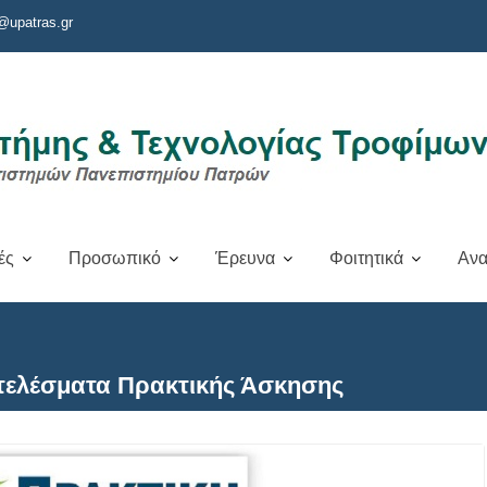
@upatras.gr
ές
Προσωπικό
Έρευνα
Φοιτητικά
Ανα
ελέσματα Πρακτικής Άσκησης