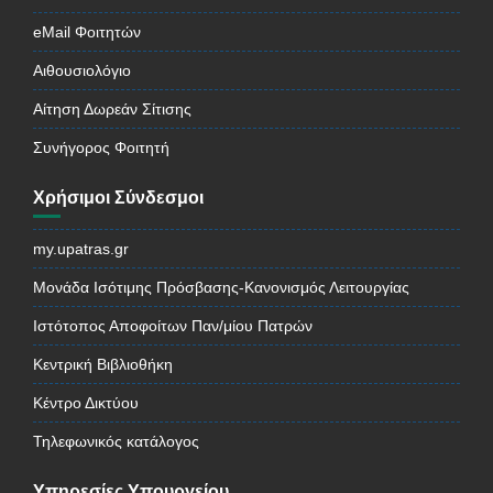
eMail Φοιτητών
Αιθουσιολόγιο
Αίτηση Δωρεάν Σίτισης
Συνήγορος Φοιτητή
Χρήσιμοι Σύνδεσμοι
my.upatras.gr
Μονάδα Ισότιμης Πρόσβασης-Κανονισμός Λειτουργίας
Ιστότοπος Αποφοίτων Παν/μίου Πατρών
Κεντρική Βιβλιοθήκη
Κέντρο Δικτύου
Τηλεφωνικός κατάλογος
Υπηρεσίες Υπουργείου