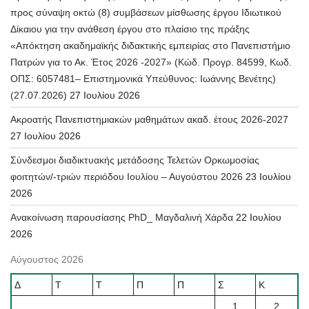
προς σύναψη οκτώ (8) συμβάσεων μίσθωσης έργου Ιδιωτικού
Δίκαιου για την ανάθεση έργου στο πλαίσιο της πράξης
«Απόκτηση ακαδημαϊκής διδακτικής εμπειρίας στο Πανεπιστήμιο
Πατρών για το Ακ. Έτος 2026 -2027» (Κώδ. Προγρ. 84599, Κωδ.
ΟΠΣ: 6057481– Επιστημονικά Υπεύθυνος: Ιωάννης Βενέτης)
(27.07.2026)
27 Ιουλίου 2026
Ακροατής Πανεπιστημιακών μαθημάτων ακαδ. έτους 2026-2027
27 Ιουλίου 2026
Σύνδεσμοι διαδικτυακής μετάδοσης Τελετών Ορκωμοσίας
φοιτητών/-τριών περιόδου Ιουλίου – Αυγούστου 2026
23 Ιουλίου
2026
Ανακοίνωση παρουσίασης PhD_ Μαγδαλινή Χάρδα
22 Ιουλίου
2026
Αύγουστος 2026
Δ
Τ
Τ
Π
Π
Σ
Κ
1
2