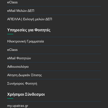
eClass
eMail Μελών ΔΕΠ
ΑΠΕΛΛΑ | Εκλογή μελών ΔΕΠ
Υπηρεσίες για Φοιτητές
Ηλεκτρονική Γραμματεία
eClass
eMail Φοιτητών
Αιθουσιολόγιο
Αίτηση Δωρεάν Σίτισης
Συνήγορος Φοιτητή
Χρήσιμοι Σύνδεσμοι
my.upatras.gr