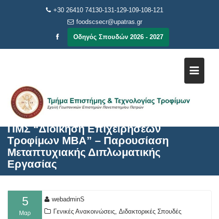
Μεταπηδήστε
+30 26410 74130-131-129-109-108-121
στο
foodscsecr@upatras.gr
περιεχόμενο
Οδηγός Σπουδών 2026 - 2027
ΠΜΣ “Διοίκηση Επιχειρήσεων
Τροφίμων MBA” – Παρουσίαση
Μεταπτυχιακής Διπλωματικής
Εργασίας
5
webadminS
,
Γενικές Ανακοινώσεις
Διδακτορικές Σπουδές
Μαρ