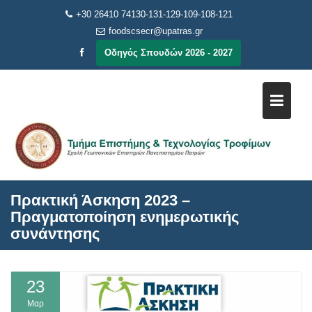
Μεταπηδήστε
+30 26410 74130-131-129-109-108-121
στο
foodscsecr@upatras.gr
περιεχόμενο
Οδηγός Σπουδών 2026 - 2027
Πρακτική Άσκηση 2023 –
Πραγματοποίηση ενημερωτικής
συνάντησης
23
Μαρ