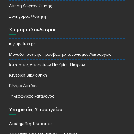
Αίτηση Δωρεάν Σίτισης
Συνήγορος Φοιτητή
Χρήσιμοι Σύνδεσμοι
my.upatras.gr
Μονάδα Ισότιμης Πρόσβασης-Κανονισμός Λειτουργίας
Ιστότοπος Αποφοίτων Παν/μίου Πατρών
Κεντρική Βιβλιοθήκη
Κέντρο Δικτύου
Τηλεφωνικός κατάλογος
Υπηρεσίες Υπουργείου
Ακαδημαϊκή Ταυτότητα
Δηλώσεις Συγγραμμάτων – Εύδοξος